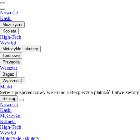
Nowości
Kaski
Mężczyźni
Kobieta
High-Tech
Wyścigi
Motocykle i skutery
Terenowe
Przygoda
Warsztat
Bagaż
Wyprzedaż
Marki
Serwis posprzedażowy we Francja
Bezpieczna płatność
Łatwe zwroty
Szukaj
Nowości
Kaski
Mężczyźni
Kobieta
High-Tech
Wyścigi
Motocykle i skutery