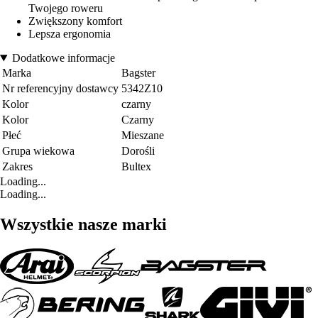
Twojego roweru
Zwiększony komfort
Lepsza ergonomia
Dodatkowe informacje
Marka
Bagster
Nr referencyjny dostawcy
5342Z10
Kolor
czarny
Kolor
Czarny
Płeć
Mieszane
Grupa wiekowa
Dorośli
Zakres
Bultex
Loading...
Loading...
Wszystkie nasze marki