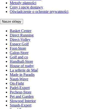
Metody płatności
Ceny i opcje dostawy
Oświadczenie o ochronie prywatności
Nasze sklepy
Basket Center
Direct Running
Direct-Volley
Espace Golf
Foot-Store
Galop-Store
Golf and co
Handball-Store
House of rugby
La sellerie de Maé
Made in Paradis
Nauti-Wave
On-Fight
Padel-Expert
Pecheur-Store
Pet and Garden
Slowood Interior
Smash-Expert