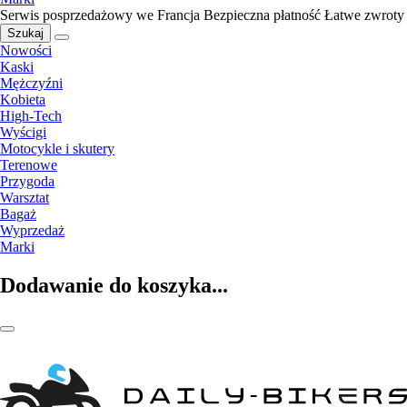
Serwis posprzedażowy we Francja
Bezpieczna płatność
Łatwe zwroty
Szukaj
Nowości
Kaski
Mężczyźni
Kobieta
High-Tech
Wyścigi
Motocykle i skutery
Terenowe
Przygoda
Warsztat
Bagaż
Wyprzedaż
Marki
Dodawanie do koszyka...