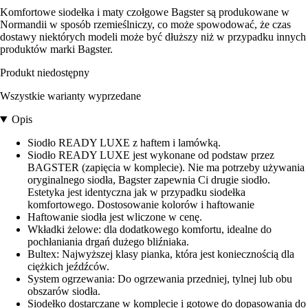
Komfortowe siodełka i maty czołgowe Bagster są produkowane w
Normandii w sposób rzemieślniczy, co może spowodować, że czas
dostawy niektórych modeli może być dłuższy niż w przypadku innych
produktów marki Bagster.
Produkt niedostępny
Wszystkie warianty wyprzedane
Opis
Siodło READY LUXE z haftem i lamówką.
Siodło READY LUXE jest wykonane od podstaw przez
BAGSTER (zapięcia w komplecie). Nie ma potrzeby używania
oryginalnego siodła, Bagster zapewnia Ci drugie siodło.
Estetyka jest identyczna jak w przypadku siodełka
komfortowego. Dostosowanie kolorów i haftowanie
Haftowanie siodła jest wliczone w cenę.
Wkładki żelowe: dla dodatkowego komfortu, idealne do
pochłaniania drgań dużego bliźniaka.
Bultex: Najwyższej klasy pianka, która jest koniecznością dla
ciężkich jeźdźców.
System ogrzewania: Do ogrzewania przedniej, tylnej lub obu
obszarów siodła.
Siodełko dostarczane w komplecie i gotowe do dopasowania do