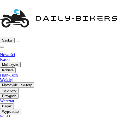
Szukaj
Nowości
Kaski
Mężczyźni
Kobieta
High-Tech
Wyścigi
Motocykle i skutery
Terenowe
Przygoda
Warsztat
Bagaż
Wyprzedaż
Marki