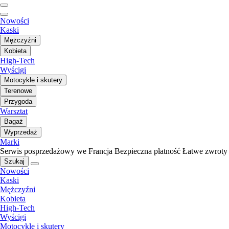
Nowości
Kaski
Mężczyźni
Kobieta
High-Tech
Wyścigi
Motocykle i skutery
Terenowe
Przygoda
Warsztat
Bagaż
Wyprzedaż
Marki
Serwis posprzedażowy we Francja
Bezpieczna płatność
Łatwe zwroty
Szukaj
Nowości
Kaski
Mężczyźni
Kobieta
High-Tech
Wyścigi
Motocykle i skutery