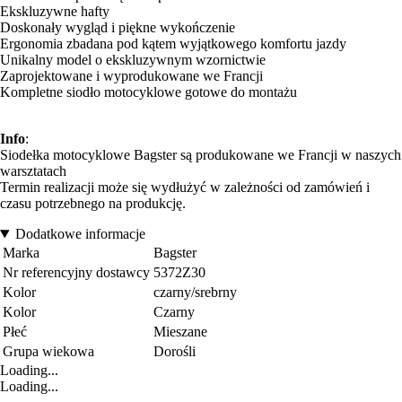
Ekskluzywne hafty
Doskonały wygląd i piękne wykończenie
Ergonomia zbadana pod kątem wyjątkowego komfortu jazdy
Unikalny model o ekskluzywnym wzornictwie
Zaprojektowane i wyprodukowane we Francji
Kompletne siodło motocyklowe gotowe do montażu
Info
:
Siodełka motocyklowe Bagster są produkowane we Francji w naszych
warsztatach
Termin realizacji może się wydłużyć w zależności od zamówień i
czasu potrzebnego na produkcję.
Dodatkowe informacje
Marka
Bagster
Nr referencyjny dostawcy
5372Z30
Kolor
czarny/srebrny
Kolor
Czarny
Płeć
Mieszane
Grupa wiekowa
Dorośli
Loading...
Loading...