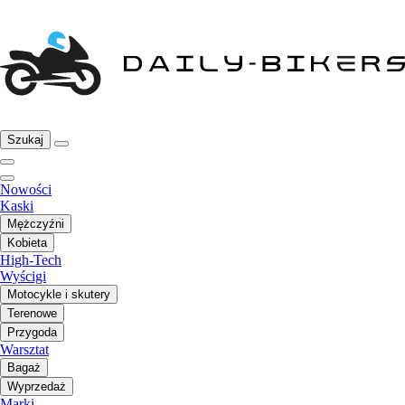
Szukaj
Nowości
Kaski
Mężczyźni
Kobieta
High-Tech
Wyścigi
Motocykle i skutery
Terenowe
Przygoda
Warsztat
Bagaż
Wyprzedaż
Marki