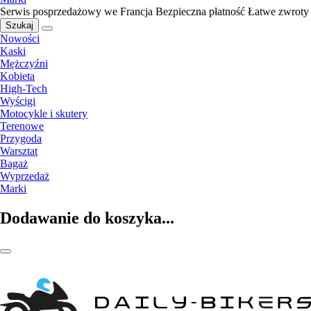
Serwis posprzedażowy we Francja
Bezpieczna płatność
Łatwe zwroty
Szukaj
Nowości
Kaski
Mężczyźni
Kobieta
High-Tech
Wyścigi
Motocykle i skutery
Terenowe
Przygoda
Warsztat
Bagaż
Wyprzedaż
Marki
Dodawanie do koszyka...