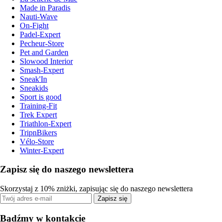
Made in Paradis
Nauti-Wave
On-Fight
Padel-Expert
Pecheur-Store
Pet and Garden
Slowood Interior
Smash-Expert
Sneak'In
Sneakids
Sport is good
Training-Fit
Trek Expert
Triathlon-Expert
TripnBikers
Vélo-Store
Winter-Expert
Zapisz się do naszego newslettera
Skorzystaj z 10% zniżki, zapisując się do naszego newslettera
Zapisz się
Bądźmy w kontakcie