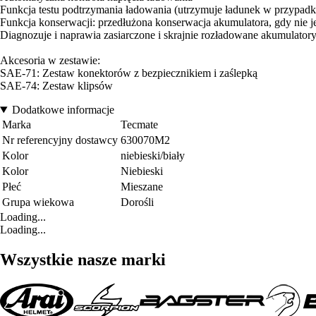
Funkcja testu podtrzymania ładowania (utrzymuje ładunek w przypadku
Funkcja konserwacji: przedłużona konserwacja akumulatora, gdy nie 
Diagnozuje i naprawia zasiarczone i skrajnie rozładowane akumulator
Akcesoria w zestawie:
SAE-71: Zestaw konektorów z bezpiecznikiem i zaślepką
SAE-74: Zestaw klipsów
Dodatkowe informacje
Marka
Tecmate
Nr referencyjny dostawcy
630070M2
Kolor
niebieski/biały
Kolor
Niebieski
Płeć
Mieszane
Grupa wiekowa
Dorośli
Loading...
Loading...
Wszystkie nasze marki