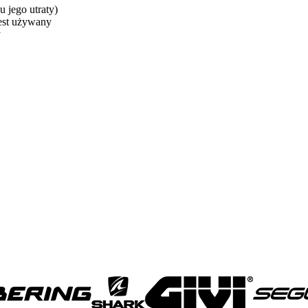
 jego utraty)
jest używany
y