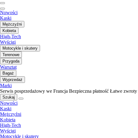
Nowości
Kaski
Mężczyźni
Kobieta
High-Tech
Wyścigi
Motocykle i skutery
Terenowe
Przygoda
Warsztat
Bagaż
Wyprzedaż
Marki
Serwis posprzedażowy we Francja
Bezpieczna płatność
Łatwe zwroty
Szukaj
Nowości
Kaski
Mężczyźni
Kobieta
High-Tech
Wyścigi
Motocykle i skutery