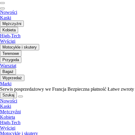
Nowości
Kaski
Mężczyźni
Kobieta
High-Tech
Wyścigi
Motocykle i skutery
Terenowe
Przygoda
Warsztat
Bagaż
Wyprzedaż
Marki
Serwis posprzedażowy we Francja
Bezpieczna płatność
Łatwe zwroty
Szukaj
Nowości
Kaski
Mężczyźni
Kobieta
High-Tech
Wyścigi
Motocykle i skutery