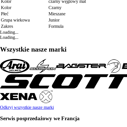
Kolor
czarny węglowy mat
Kolor
Czarny
Płeć
Mieszane
Grupa wiekowa
Junior
Zakres
Formula
Loading...
Loading...
Wszystkie nasze marki
Odkryj wszystkie nasze marki
Serwis posprzedażowy we Francja