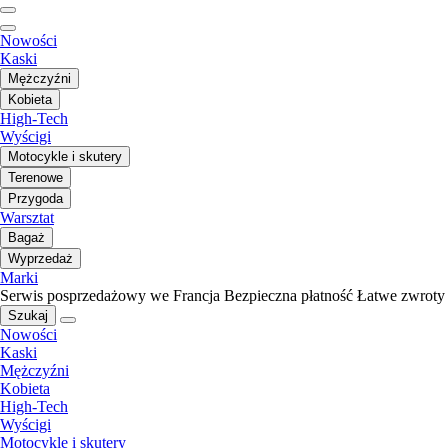
Nowości
Kaski
Mężczyźni
Kobieta
High-Tech
Wyścigi
Motocykle i skutery
Terenowe
Przygoda
Warsztat
Bagaż
Wyprzedaż
Marki
Serwis posprzedażowy we Francja
Bezpieczna płatność
Łatwe zwroty
Szukaj
Nowości
Kaski
Mężczyźni
Kobieta
High-Tech
Wyścigi
Motocykle i skutery