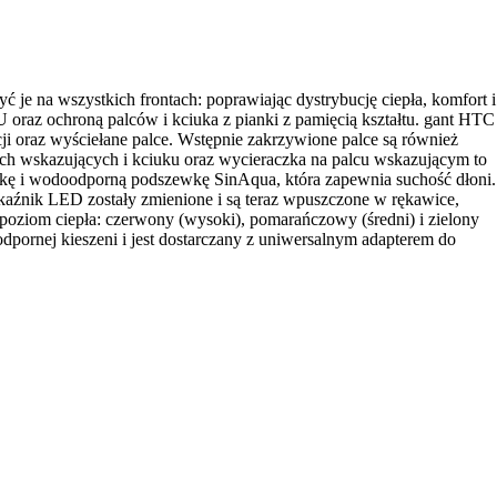
je na wszystkich frontach: poprawiając dystrybucję ciepła, komfort i
 oraz ochroną palców i kciuka z pianki z pamięcią kształtu. gant HTC
i oraz wyściełane palce. Wstępnie zakrzywione palce są również
 wskazujących i kciuku oraz wycieraczka na palcu wskazującym to
ewkę i wodoodporną podszewkę SinAqua, która zapewnia suchość dłoni.
skaźnik LED zostały zmienione i są teraz wpuszczone w rękawice,
poziom ciepła: czerwony (wysoki), pomarańczowy (średni) i zielony
odpornej kieszeni i jest dostarczany z uniwersalnym adapterem do