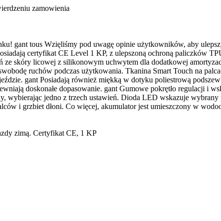
wierdzeniu zamowienia
u! gant tous Wzięliśmy pod uwagę opinie użytkowników, aby ulepszyć 
osiadają certyfikat CE Level 1 KP, z ulepszoną ochroną paliczków TPU
ń ze skóry licowej z silikonowym uchwytem dla dodatkowej amortyzacj
obodę ruchów podczas użytkowania. Tkanina Smart Touch na palcach
j jeździe. gant Posiadają również miękką w dotyku poliestrową podsz
apewniają doskonałe dopasowanie. gant Gumowe pokrętło regulacji i w
y, wybierając jedno z trzech ustawień. Dioda LED wskazuje wybrany 
palców i grzbiet dłoni. Co więcej, akumulator jest umieszczony w wodo
azdy zimą. Certyfikat CE, 1 KP