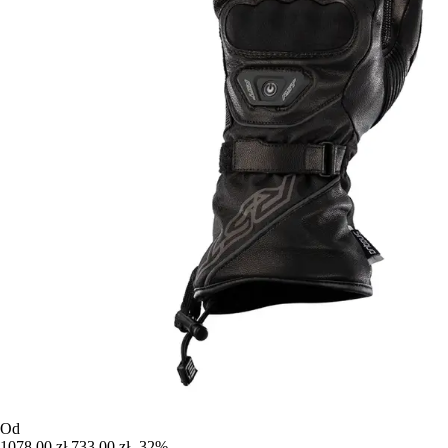
Od
1078,00 zł
733,00 zł
-32%