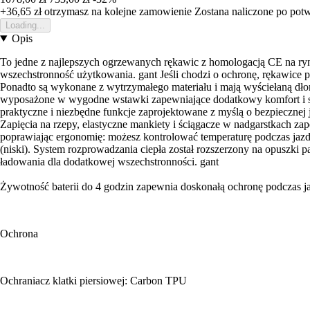
+36,65 zł
otrzymasz na kolejne zamowienie
Zostana naliczone po pot
Loading...
Opis
To jedne z najlepszych ogrzewanych rękawic z homologacją CE na rynk
wszechstronność użytkowania. gant Jeśli chodzi o ochronę, rękawice p
Ponadto są wykonane z wytrzymałego materiału i mają wyściełaną dło
wyposażone w wygodne wstawki zapewniające dodatkowy komfort i sw
praktyczne i niezbędne funkcje zaprojektowane z myślą o bezpieczne
Zapięcia na rzepy, elastyczne mankiety i ściągacze w nadgarstkach z
poprawiając ergonomię: możesz kontrolować temperaturę podczas jazd
(niski). System rozprowadzania ciepła został rozszerzony na opuszki 
ładowania dla dodatkowej wszechstronności. gant
Żywotność baterii do 4 godzin zapewnia doskonałą ochronę podczas j
Ochrona
Ochraniacz klatki piersiowej: Carbon TPU