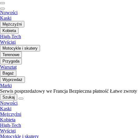
Nowości
Kaski
Mężczyźni
Kobieta
High-Tech
Wyścigi
Motocykle i skutery
Terenowe
Przygoda
Warsztat
Bagaż
Wyprzedaż
Marki
Serwis posprzedażowy we Francja
Bezpieczna płatność
Łatwe zwroty
Szukaj
Nowości
Kaski
Mężczyźni
Kobieta
High-Tech
Wyścigi
Motocykle i skutery