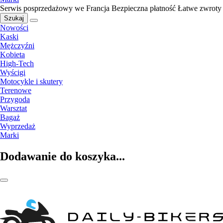
Serwis posprzedażowy we Francja
Bezpieczna płatność
Łatwe zwroty
Szukaj
Nowości
Kaski
Mężczyźni
Kobieta
High-Tech
Wyścigi
Motocykle i skutery
Terenowe
Przygoda
Warsztat
Bagaż
Wyprzedaż
Marki
Dodawanie do koszyka...