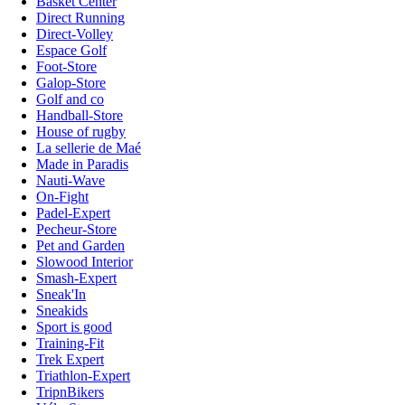
Basket Center
Direct Running
Direct-Volley
Espace Golf
Foot-Store
Galop-Store
Golf and co
Handball-Store
House of rugby
La sellerie de Maé
Made in Paradis
Nauti-Wave
On-Fight
Padel-Expert
Pecheur-Store
Pet and Garden
Slowood Interior
Smash-Expert
Sneak'In
Sneakids
Sport is good
Training-Fit
Trek Expert
Triathlon-Expert
TripnBikers