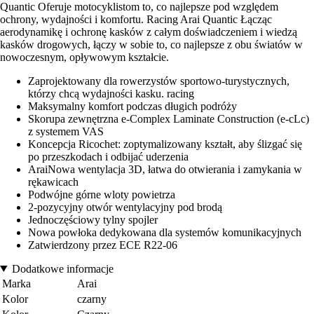
Quantic Oferuje motocyklistom to, co najlepsze pod względem
ochrony, wydajności i komfortu. Racing Arai Quantic Łącząc
aerodynamikę i ochronę kasków z całym doświadczeniem i wiedzą
kasków drogowych, łączy w sobie to, co najlepsze z obu światów w
nowoczesnym, opływowym kształcie.
Zaprojektowany dla rowerzystów sportowo-turystycznych,
którzy chcą wydajności kasku. racing
Maksymalny komfort podczas długich podróży
Skorupa zewnętrzna e-Complex Laminate Construction (e-cLc)
z systemem VAS
Koncepcja Ricochet: zoptymalizowany kształt, aby ślizgać się
po przeszkodach i odbijać uderzenia
AraiNowa wentylacja 3D, łatwa do otwierania i zamykania w
rękawicach
Podwójne górne wloty powietrza
2-pozycyjny otwór wentylacyjny pod brodą
Jednoczęściowy tylny spojler
Nowa powłoka dedykowana dla systemów komunikacyjnych
Zatwierdzony przez ECE R22-06
Dodatkowe informacje
Marka
Arai
Kolor
czarny