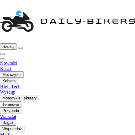
Szukaj
Nowości
Kaski
Mężczyźni
Kobieta
High-Tech
Wyścigi
Motocykle i skutery
Terenowe
Przygoda
Warsztat
Bagaż
Wyprzedaż
Marki