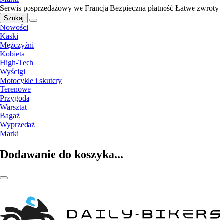
Serwis posprzedażowy we Francja
Bezpieczna płatność
Łatwe zwroty
Szukaj
Nowości
Kaski
Mężczyźni
Kobieta
High-Tech
Wyścigi
Motocykle i skutery
Terenowe
Przygoda
Warsztat
Bagaż
Wyprzedaż
Marki
Dodawanie do koszyka...