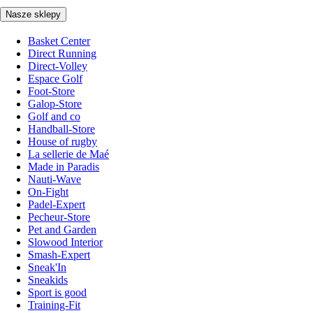
Nasze sklepy
Basket Center
Direct Running
Direct-Volley
Espace Golf
Foot-Store
Galop-Store
Golf and co
Handball-Store
House of rugby
La sellerie de Maé
Made in Paradis
Nauti-Wave
On-Fight
Padel-Expert
Pecheur-Store
Pet and Garden
Slowood Interior
Smash-Expert
Sneak'In
Sneakids
Sport is good
Training-Fit