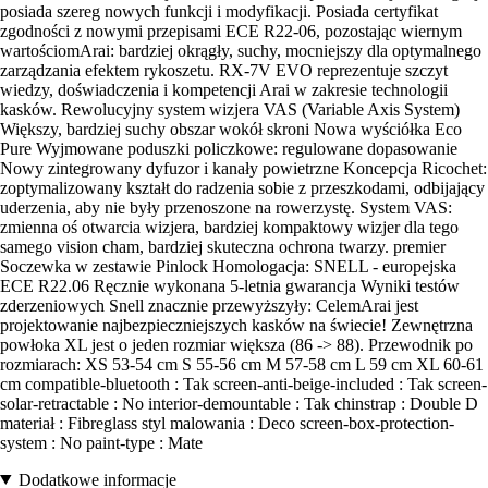
posiada szereg nowych funkcji i modyfikacji. Posiada certyfikat
zgodności z nowymi przepisami ECE R22-06, pozostając wiernym
wartościomArai: bardziej okrągły, suchy, mocniejszy dla optymalnego
zarządzania efektem rykoszetu. RX-7V EVO reprezentuje szczyt
wiedzy, doświadczenia i kompetencji Arai w zakresie technologii
kasków. Rewolucyjny system wizjera VAS (Variable Axis System)
Większy, bardziej suchy obszar wokół skroni Nowa wyściółka Eco
Pure Wyjmowane poduszki policzkowe: regulowane dopasowanie
Nowy zintegrowany dyfuzor i kanały powietrzne Koncepcja Ricochet:
zoptymalizowany kształt do radzenia sobie z przeszkodami, odbijający
uderzenia, aby nie były przenoszone na rowerzystę. System VAS:
zmienna oś otwarcia wizjera, bardziej kompaktowy wizjer dla tego
samego vision cham, bardziej skuteczna ochrona twarzy. premier
Soczewka w zestawie Pinlock Homologacja: SNELL - europejska
ECE R22.06 Ręcznie wykonana 5-letnia gwarancja Wyniki testów
zderzeniowych Snell znacznie przewyższyły: CelemArai jest
projektowanie najbezpieczniejszych kasków na świecie! Zewnętrzna
powłoka XL jest o jeden rozmiar większa (86 -> 88). Przewodnik po
rozmiarach: XS 53-54 cm S 55-56 cm M 57-58 cm L 59 cm XL 60-61
cm compatible-bluetooth : Tak screen-anti-beige-included : Tak screen-
solar-retractable : No interior-demountable : Tak chinstrap : Double D
materiał : Fibreglass styl malowania : Deco screen-box-protection-
system : No paint-type : Mate
Dodatkowe informacje