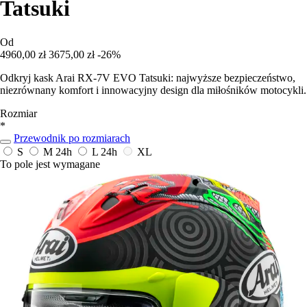
Tatsuki
Od
4960,00 zł
3675,00 zł
-26%
Odkryj kask Arai RX-7V EVO Tatsuki: najwyższe bezpieczeństwo,
niezrównany komfort i innowacyjny design dla miłośników motocykli.
Rozmiar
*
Przewodnik po rozmiarach
S
M
24h
L
24h
XL
To pole jest wymagane