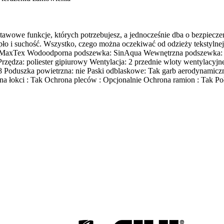
wowe funkcje, których potrzebujesz, a jednocześnie dba o bezpiecze
o i suchość. Wszystko, czego można oczekiwać od odzieży tekstyln
MaxTex Wodoodporna podszewka: SinAqua Wewnętrzna podszewka: 100
a: poliester gipiurowy Wentylacja: 2 przednie wloty wentylacyjne, 1 ty
3058 Poduszka powietrzna: nie Paski odblaskowe: Tak garb aerodyna
a łokci : Tak Ochrona pleców : Opcjonalnie Ochrona ramion : Tak Połą