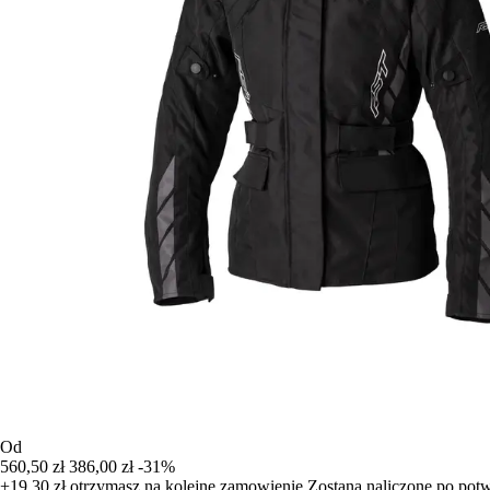
Od
560,50 zł
386,00 zł
-31%
+19,30 zł
otrzymasz na kolejne zamowienie
Zostana naliczone po pot