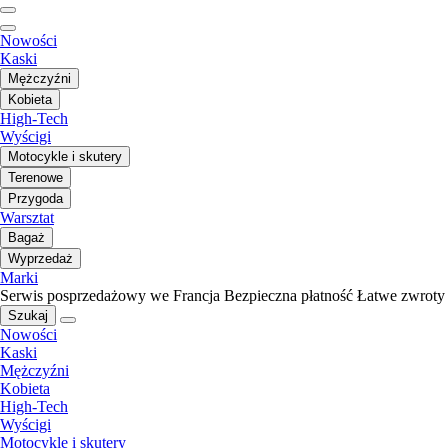
Nowości
Kaski
Mężczyźni
Kobieta
High-Tech
Wyścigi
Motocykle i skutery
Terenowe
Przygoda
Warsztat
Bagaż
Wyprzedaż
Marki
Serwis posprzedażowy we Francja
Bezpieczna płatność
Łatwe zwroty
Szukaj
Nowości
Kaski
Mężczyźni
Kobieta
High-Tech
Wyścigi
Motocykle i skutery