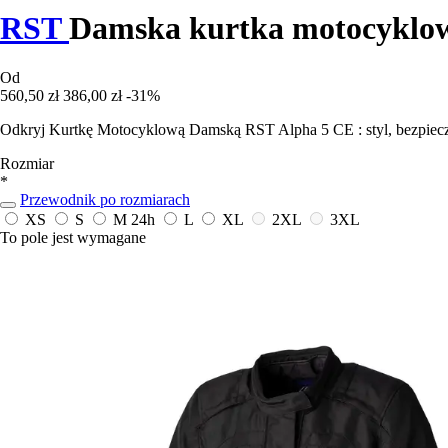
RST
Damska kurtka motocyklo
Od
560,50 zł
386,00 zł
-31%
Odkryj Kurtkę Motocyklową Damską RST Alpha 5 CE : styl, bezpiecz
Rozmiar
*
Przewodnik po rozmiarach
XS
S
M
24h
L
XL
2XL
3XL
To pole jest wymagane