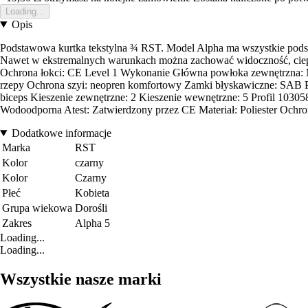
Loading...
Opis
Podstawowa kurtka tekstylna ¾ RST. Model Alpha ma wszystkie podsta
Nawet w ekstremalnych warunkach można zachować widoczność, ciepł
Ochrona łokci: CE Level 1 Wykonanie Główna powłoka zewnętrzna: 
rzepy Ochrona szyi: neopren komfortowy Zamki błyskawiczne: SAB Przędz
biceps Kieszenie zewnętrzne: 2 Kieszenie wewnętrzne: 5 Profil 10
Wodoodporna Atest: Zatwierdzony przez CE Materiał: Poliester Ochron
Dodatkowe informacje
Marka
RST
Kolor
czarny
Kolor
Czarny
Płeć
Kobieta
Grupa wiekowa
Dorośli
Zakres
Alpha 5
Loading...
Loading...
Wszystkie nasze marki