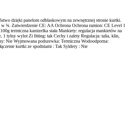
ństwo dzięki panelom odblaskowym na zewnętrznej stronie kurtki.
ej w ¾. Zatwierdzenie CE: AA Ochrona Ochrona ramion: CE Level 1
g termiczna kamizelka stała Mankiety: regulacja mankietów na
lny wylot Zi fitting: tak Cechy i zalety Regulacja: talia, klin,
miczny: Nie Wyjmowana podszewka: Termiczna Wodoodporna:
czenie kurtki ze spodniami : Tak Syldery : Nie