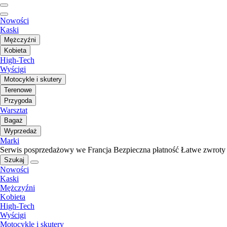
Nowości
Kaski
Mężczyźni
Kobieta
High-Tech
Wyścigi
Motocykle i skutery
Terenowe
Przygoda
Warsztat
Bagaż
Wyprzedaż
Marki
Serwis posprzedażowy we Francja
Bezpieczna płatność
Łatwe zwroty
Szukaj
Nowości
Kaski
Mężczyźni
Kobieta
High-Tech
Wyścigi
Motocykle i skutery