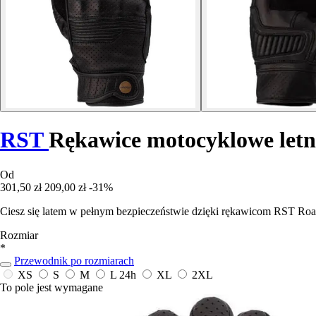
RST
Rękawice motocyklowe letn
Od
301,50 zł
209,00 zł
-31%
Ciesz się latem w pełnym bezpieczeństwie dzięki rękawicom RST Roadst
Rozmiar
*
Przewodnik po rozmiarach
XS
S
M
L
24h
XL
2XL
To pole jest wymagane