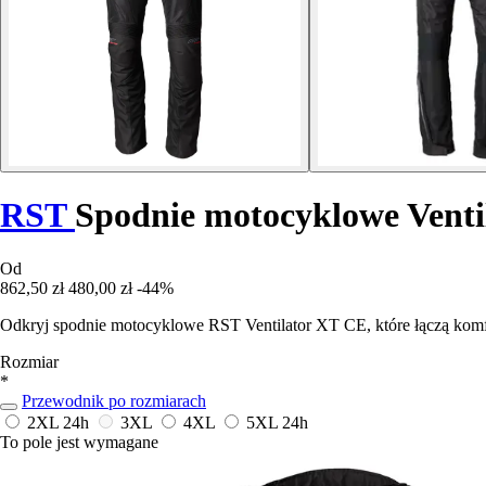
RST
Spodnie motocyklowe Vent
Od
862,50 zł
480,00 zł
-44%
Odkryj spodnie motocyklowe RST Ventilator XT CE, które łączą komf
Rozmiar
*
Przewodnik po rozmiarach
2XL
24h
3XL
4XL
5XL
24h
To pole jest wymagane