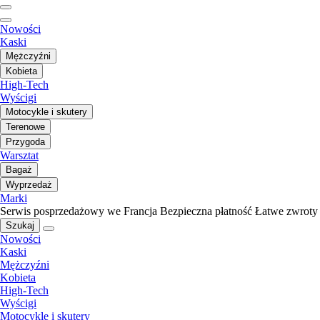
Nowości
Kaski
Mężczyźni
Kobieta
High-Tech
Wyścigi
Motocykle i skutery
Terenowe
Przygoda
Warsztat
Bagaż
Wyprzedaż
Marki
Serwis posprzedażowy we Francja
Bezpieczna płatność
Łatwe zwroty
Szukaj
Nowości
Kaski
Mężczyźni
Kobieta
High-Tech
Wyścigi
Motocykle i skutery