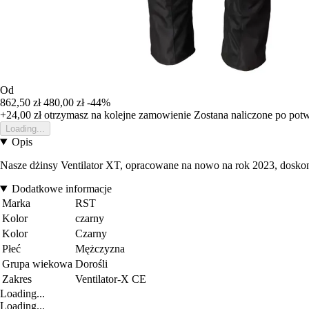
Od
862,50 zł
480,00 zł
-44%
+24,00 zł
otrzymasz na kolejne zamowienie
Zostana naliczone po pot
Loading...
Opis
Nasze dżinsy Ventilator XT, opracowane na nowo na rok 2023, doskonal
Dodatkowe informacje
Marka
RST
Kolor
czarny
Kolor
Czarny
Płeć
Mężczyzna
Grupa wiekowa
Dorośli
Zakres
Ventilator-X CE
Loading...
Loading...