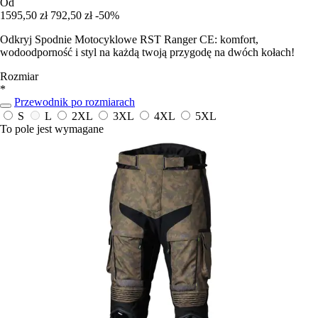
Od
1595,50 zł
792,50 zł
-50%
Odkryj Spodnie Motocyklowe RST Ranger CE: komfort,
wodoodporność i styl na każdą twoją przygodę na dwóch kołach!
Rozmiar
*
Przewodnik po rozmiarach
S
L
2XL
3XL
4XL
5XL
To pole jest wymagane