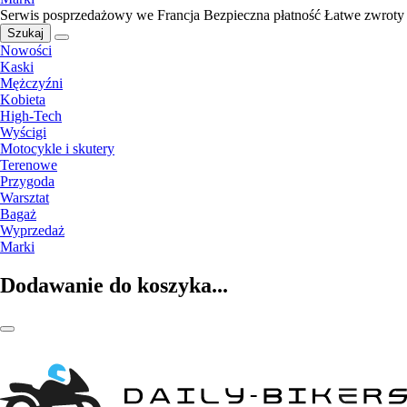
Serwis posprzedażowy we Francja
Bezpieczna płatność
Łatwe zwroty
Szukaj
Nowości
Kaski
Mężczyźni
Kobieta
High-Tech
Wyścigi
Motocykle i skutery
Terenowe
Przygoda
Warsztat
Bagaż
Wyprzedaż
Marki
Dodawanie do koszyka...