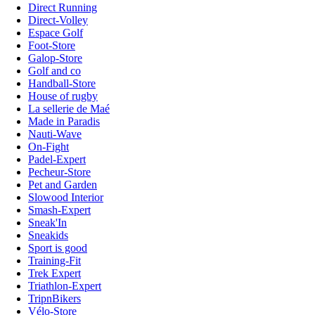
Direct Running
Direct-Volley
Espace Golf
Foot-Store
Galop-Store
Golf and co
Handball-Store
House of rugby
La sellerie de Maé
Made in Paradis
Nauti-Wave
On-Fight
Padel-Expert
Pecheur-Store
Pet and Garden
Slowood Interior
Smash-Expert
Sneak'In
Sneakids
Sport is good
Training-Fit
Trek Expert
Triathlon-Expert
TripnBikers
Vélo-Store