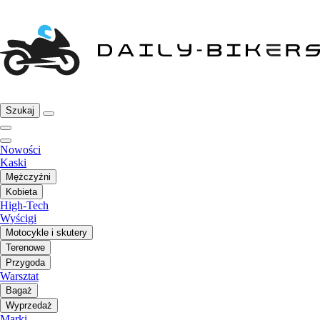
Szukaj
Nowości
Kaski
Mężczyźni
Kobieta
High-Tech
Wyścigi
Motocykle i skutery
Terenowe
Przygoda
Warsztat
Bagaż
Wyprzedaż
Marki