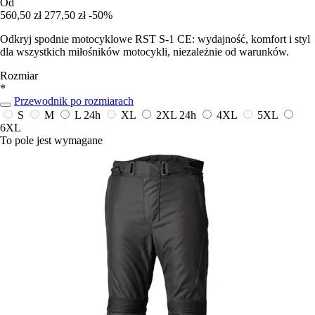
Od
560,50 zł
277,50 zł
-50%
Odkryj spodnie motocyklowe RST S-1 CE: wydajność, komfort i styl
dla wszystkich miłośników motocykli, niezależnie od warunków.
Rozmiar
*
Przewodnik po rozmiarach
S
M
L
24h
XL
2XL
24h
4XL
5XL
6XL
To pole jest wymagane