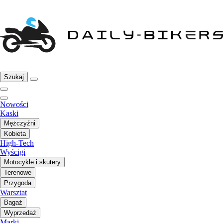
Szukaj
Nowości
Kaski
Mężczyźni
Kobieta
High-Tech
Wyścigi
Motocykle i skutery
Terenowe
Przygoda
Warsztat
Bagaż
Wyprzedaż
Marki