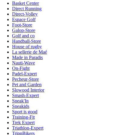
Basket Center
Direct Running
Direct-Volley
Espace Golf
Foot-Store
Galop-Store
Golf and co
Handball-Store
House of rugby
La sellerie de Maé
Made in Paradis
Nauti-Wave
On-Fight
Padel-Expert
Pecheur-Store
Pet and Garden
Slowood Interior
Smash-Expert
Sneak'In
Sneakids
Sport is good
Training-Fit
Trek Expert
Triathlon-Expert
TripnBikers