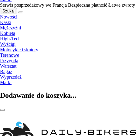
Serwis posprzedażowy we Francja
Bezpieczna płatność
Łatwe zwroty
Szukaj
Nowości
Kaski
Mężczyźni
Kobieta
High-Tech
Wyścigi
Motocykle i skutery
Terenowe
Przygoda
Warsztat
Bagaż
Wyprzedaż
Marki
Dodawanie do koszyka...