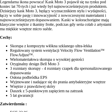
Legendarna ikona powraca! Kask Moto 3 pojawił się na rynku pod
koniec lat 70-tych i już wtedy był najnowocześniejszym produktem.
Dzisiejszy kask Moto 3, będący wyznacznikiem stylu i wydajności,
łączy w sobie pasję i innowacyjność z nowoczesnymi materiałami i
najnowocześniejszym dopasowaniem. Kaski w kolorachorigine mają
klasyczne wnętrze z tkaniny frotte, podczas gdy seria colab z artystami
ma miękkie wnętrze micro suède.
Cechy:
Skorupa z kompozytu włókna szklanego ultra-lekka
Regulowany system wentylacji Velocity Flow Ventilation™
FlowAdjust™.
Wielomateriałowa skorupa o wysokiej gęstości
Oryginalny design Bell Moto 3
3 rozmiary skorupy - 4 rozmiary czapek dla spersonalizowanego
dopasowania
Osłona podbródka EPS
Wyjmowane i nadające się do prania antybakteryjne wnętrze
Wnętrze z prawdziwej skóry
Daszek z 5-punktowym zapięciem na zatrzask
5 lat gwarancji
Zatwierdzenia :