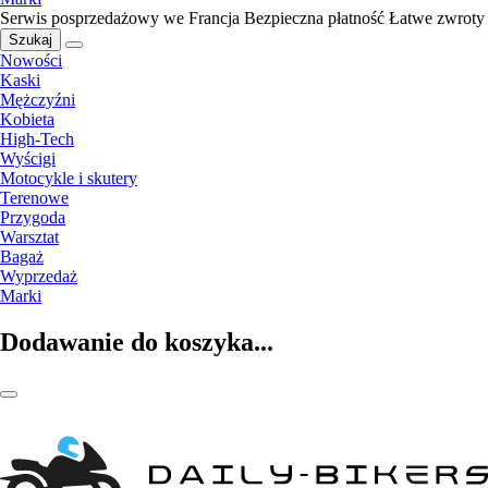
Serwis posprzedażowy we Francja
Bezpieczna płatność
Łatwe zwroty
Szukaj
Nowości
Kaski
Mężczyźni
Kobieta
High-Tech
Wyścigi
Motocykle i skutery
Terenowe
Przygoda
Warsztat
Bagaż
Wyprzedaż
Marki
Dodawanie do koszyka...