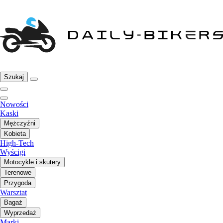
Szukaj
Nowości
Kaski
Mężczyźni
Kobieta
High-Tech
Wyścigi
Motocykle i skutery
Terenowe
Przygoda
Warsztat
Bagaż
Wyprzedaż
Marki