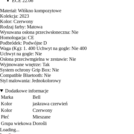
ECE 22.06
Materiał: Włókno kompozytowe
Kolekcja: 2023
Kolor: Czerwony
Rodzaj farby: Matowa
Wysuwana osłona przeciwsłoneczna: Nie
Homologacja: CE
Podbródek: Podwójne D
Waga (Kg): 1. 400 Uchwyt na gogle: Nie 400
Uchwyt na gogle: Nie
Osłona przeciwmgielna w zestawie: Nie
Wyjmowane wnętrze: Tak
System ochrony Grip Box: Nie
Compatible Bluetooth: Nie
Styl malowania: Jednokolorowy
Dodatkowe informacje
Marka
Bell
Kolor
jaskrawa czerwień
Kolor
Czerwony
Płeć
Mieszane
Grupa wiekowa
Dorośli
Loading...