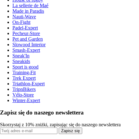
La sellerie de Maé
Made in Paradis
Nauti-Wave
On-Fight
Padel-Expert
Pecheur-Store
Pet and Garden
Slowood Interior
Smash-Expert
Sneak'In
Sneakids
Sport is good
Training-Fit
Trek Expert
Triathlon-Expert
TripnBikers
Vélo-Store
Winter-Expert
Zapisz się do naszego newslettera
Skorzystaj z 10% zniżki, zapisując się do naszego newslettera
Zapisz się