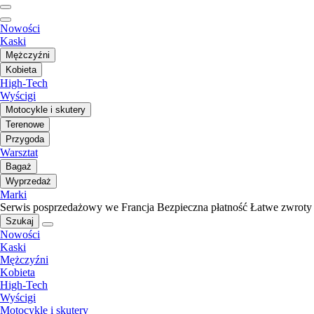
Nowości
Kaski
Mężczyźni
Kobieta
High-Tech
Wyścigi
Motocykle i skutery
Terenowe
Przygoda
Warsztat
Bagaż
Wyprzedaż
Marki
Serwis posprzedażowy we Francja
Bezpieczna płatność
Łatwe zwroty
Szukaj
Nowości
Kaski
Mężczyźni
Kobieta
High-Tech
Wyścigi
Motocykle i skutery