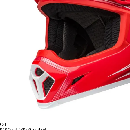
Od
948,50 zł
539,00 zł
-43%