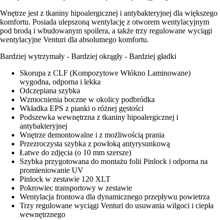
Wnętrze jest z tkaniny hipoalergicznej i antybakteryjnej dla większego
komfortu. Posiada ulepszoną wentylację z otworem wentylacyjnym
pod brodą i wbudowanym spoilera, a także trzy regulowane wyciągi
wentylacyjne Venturi dla absolutnego komfortu.
Bardziej wytrzymały - Bardziej okrągły - Bardziej gładki
Skorupa z CLF (Kompozytowe Włókno Laminowane)
wygodna, odporna i lekka
Odczepiana szybka
Wzmocnienia boczne w okolicy podbródka
Wkładka EPS z pianki o różnej gęstości
Podszewka wewnętrzna z tkaniny hipoalergicznej i
antybakteryjnej
Wnętrze demontowalne i z możliwością prania
Przezroczysta szybka z powłoką antyrysunkową
Łatwe do zdjęcia (o 10 mm szersze)
Szybka przygotowana do montażu folii Pinlock i odporna na
promieniowanie UV
Pinlock w zestawie 120 XLT
Pokrowiec transportowy w zestawie
Wentylacja frontowa dla dynamicznego przepływu powietrza
Trzy regulowane wyciągi Venturi do usuwania wilgoci i ciepła
wewnętrznego