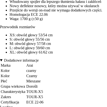
Wbudowany spojler dla lepszego tłumienia hałasu i zakłóceń
Nowy deflektor nosowy, który można używać w okularach
Przejście do wersji on-road nie wymaga dodatkowych części.
Homologacja ECE 22.06
Waga: 1700 g (±50 g)
Przewodnik rozmiarów
XS: obwód głowy 53/54 cm
S: obwód głowy 55/56 cm
M: obwód głowy 57/58 cm
L: obwód głowy 59/60 cm
XL: obwód głowy 61/62 cm
Dodatkowe informacje
Marka
Arai
Kolor
czarny
Kolor
Czarny
Płeć
Mieszane
Grupa wiekowa
Dorośli
Charakterystyka
TOUR-X5
Zakres
TOUR-X5
Certyfikacja
ECE 22-06