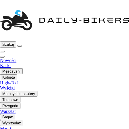
Szukaj
Nowości
Kaski
Mężczyźni
Kobieta
High-Tech
Wyścigi
Motocykle i skutery
Terenowe
Przygoda
Warsztat
Bagaż
Wyprzedaż
Marki