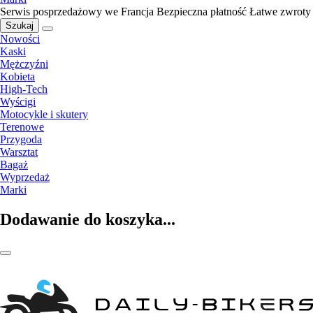
Serwis posprzedażowy we Francja
Bezpieczna płatność
Łatwe zwroty
Szukaj
Nowości
Kaski
Mężczyźni
Kobieta
High-Tech
Wyścigi
Motocykle i skutery
Terenowe
Przygoda
Warsztat
Bagaż
Wyprzedaż
Marki
Dodawanie do koszyka...