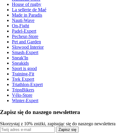
House of rugby
La sellerie de Maé
Made in Paradis
Nauti-Wave
On-Fight
Padel-Expert
Pecheur-Store
Pet and Garden
Slowood Interior
Smash-Expert
Sneak'In
Sneakids
Sport is good
Training-Fit
Trek Expert
Triathlon-Expert
TripnBikers
Vélo-Store
Winter-Expert
Zapisz się do naszego newslettera
Skorzystaj z 10% zniżki, zapisując się do naszego newslettera
Zapisz się