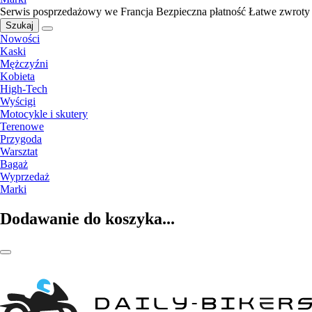
Serwis posprzedażowy we Francja
Bezpieczna płatność
Łatwe zwroty
Szukaj
Nowości
Kaski
Mężczyźni
Kobieta
High-Tech
Wyścigi
Motocykle i skutery
Terenowe
Przygoda
Warsztat
Bagaż
Wyprzedaż
Marki
Dodawanie do koszyka...