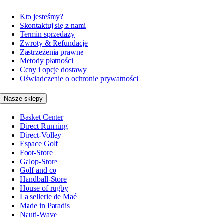
Kto jesteśmy?
Skontaktuj się z nami
Termin sprzedaży
Zwroty & Refundacje
Zastrzeżenia prawne
Metody płatności
Ceny i opcje dostawy
Oświadczenie o ochronie prywatności
Nasze sklepy
Basket Center
Direct Running
Direct-Volley
Espace Golf
Foot-Store
Galop-Store
Golf and co
Handball-Store
House of rugby
La sellerie de Maé
Made in Paradis
Nauti-Wave