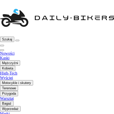
Szukaj
Nowości
Kaski
Mężczyźni
Kobieta
High-Tech
Wyścigi
Motocykle i skutery
Terenowe
Przygoda
Warsztat
Bagaż
Wyprzedaż
Marki