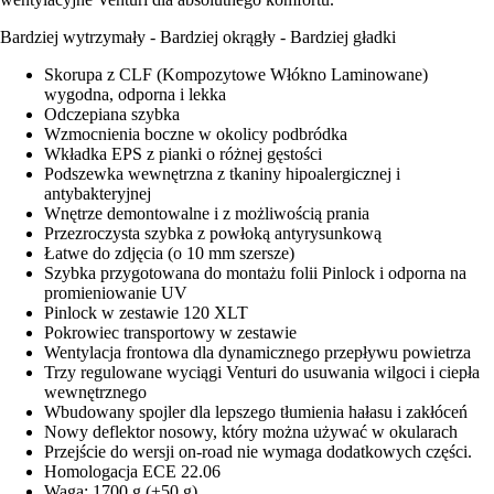
Bardziej wytrzymały - Bardziej okrągły - Bardziej gładki
Skorupa z CLF (Kompozytowe Włókno Laminowane)
wygodna, odporna i lekka
Odczepiana szybka
Wzmocnienia boczne w okolicy podbródka
Wkładka EPS z pianki o różnej gęstości
Podszewka wewnętrzna z tkaniny hipoalergicznej i
antybakteryjnej
Wnętrze demontowalne i z możliwością prania
Przezroczysta szybka z powłoką antyrysunkową
Łatwe do zdjęcia (o 10 mm szersze)
Szybka przygotowana do montażu folii Pinlock i odporna na
promieniowanie UV
Pinlock w zestawie 120 XLT
Pokrowiec transportowy w zestawie
Wentylacja frontowa dla dynamicznego przepływu powietrza
Trzy regulowane wyciągi Venturi do usuwania wilgoci i ciepła
wewnętrznego
Wbudowany spojler dla lepszego tłumienia hałasu i zakłóceń
Nowy deflektor nosowy, który można używać w okularach
Przejście do wersji on-road nie wymaga dodatkowych części.
Homologacja ECE 22.06
Waga: 1700 g (±50 g)