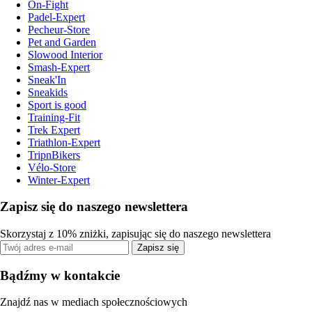
On-Fight
Padel-Expert
Pecheur-Store
Pet and Garden
Slowood Interior
Smash-Expert
Sneak'In
Sneakids
Sport is good
Training-Fit
Trek Expert
Triathlon-Expert
TripnBikers
Vélo-Store
Winter-Expert
Zapisz się do naszego newslettera
Skorzystaj z 10% zniżki, zapisując się do naszego newslettera
Zapisz się
Bądźmy w kontakcie
Znajdź nas w mediach społecznościowych