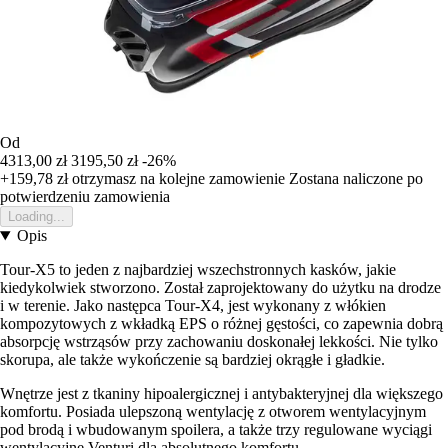
Od
4313,00 zł
3195,50 zł
-26%
+159,78 zł
otrzymasz na kolejne zamowienie
Zostana naliczone po
potwierdzeniu zamowienia
Loading...
Opis
Tour-X5 to jeden z najbardziej wszechstronnych kasków, jakie
kiedykolwiek stworzono. Został zaprojektowany do użytku na drodze
i w terenie. Jako następca Tour-X4, jest wykonany z włókien
kompozytowych z wkładką EPS o różnej gęstości, co zapewnia dobrą
absorpcję wstrząsów przy zachowaniu doskonałej lekkości. Nie tylko
skorupa, ale także wykończenie są bardziej okrągłe i gładkie.
Wnętrze jest z tkaniny hipoalergicznej i antybakteryjnej dla większego
komfortu. Posiada ulepszoną wentylację z otworem wentylacyjnym
pod brodą i wbudowanym spoilera, a także trzy regulowane wyciągi
wentylacyjne Venturi dla absolutnego komfortu.