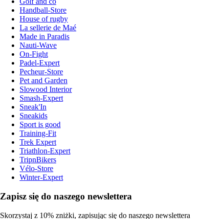
Golf and co
Handball-Store
House of rugby
La sellerie de Maé
Made in Paradis
Nauti-Wave
On-Fight
Padel-Expert
Pecheur-Store
Pet and Garden
Slowood Interior
Smash-Expert
Sneak'In
Sneakids
Sport is good
Training-Fit
Trek Expert
Triathlon-Expert
TripnBikers
Vélo-Store
Winter-Expert
Zapisz się do naszego newslettera
Skorzystaj z 10% zniżki, zapisując się do naszego newslettera