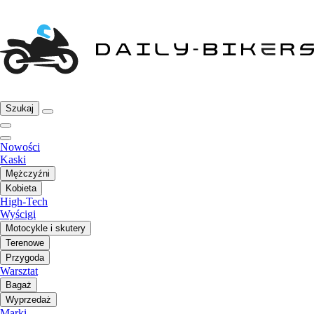
Szukaj
Nowości
Kaski
Mężczyźni
Kobieta
High-Tech
Wyścigi
Motocykle i skutery
Terenowe
Przygoda
Warsztat
Bagaż
Wyprzedaż
Marki