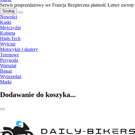
Serwis posprzedażowy we Francja
Bezpieczna płatność
Łatwe zwroty
Szukaj
Nowości
Kaski
Mężczyźni
Kobieta
High-Tech
Wyścigi
Motocykle i skutery
Terenowe
Przygoda
Warsztat
Bagaż
Wyprzedaż
Marki
Dodawanie do koszyka...