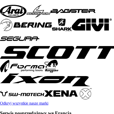
Odkryj wszystkie nasze marki
Serwis posprzedażowy we Francja