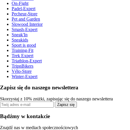
On-Fight
Padel-Expert
Pecheur-Store
Pet and Garden
Slowood Interior
Smash-Expert
Sneak'In
Sneakids
Sport is good
Training-Fit
Trek Expert
Triathlon-Expert
TripnBikers
Vélo-Store
Winter-Expert
Zapisz się do naszego newslettera
Skorzystaj z 10% zniżki, zapisując się do naszego newslettera
Zapisz się
Bądźmy w kontakcie
Znajdź nas w mediach społecznościowych