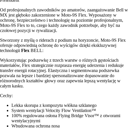
Pretendent
Od profesjonalnych zawodników po amatorów, zaangażowanie Bell w
MX jest głęboko zakorzenione w Moto-9S Flex. Wyposażony w
ochronę, bezpieczeństwo i technologię na poziomie profesjonalnym,
Moto-9S Flex to to, czego każdy zawodnik potrzebuje, aby być na
czołowej pozycji w rywalizacji.
Stworzony z myślą o riderach z podium na horyzoncie, Moto-9S Flex
oferuje odpowiednią ochronę do wyścigów dzięki ekskluzywnej
technologii
Flex
BELL:
Wykorzystując podszewkę z trzech warstw o różnych gęstościach
materiałów, Flex strategicznie rozprasza energię uderzenia i redukuje
transfer energii rotacyjnej. Elastyczna i segmentowana podszewka
pozwala na lepsze i bardziej spersonalizowane dopasowanie do
różnorodnych kształtów głowy oraz zapewnia lepszą wentylację w
całym kasku.
Cechy:
Lekka skorupa z kompozytu włókna szklanego
System wentylacji Velocity Flow Ventilation™
100% regulowana osłona Flying Bridge Visor™ z otworami
wentylacyjnymi
Wbudowana ochrona nosa