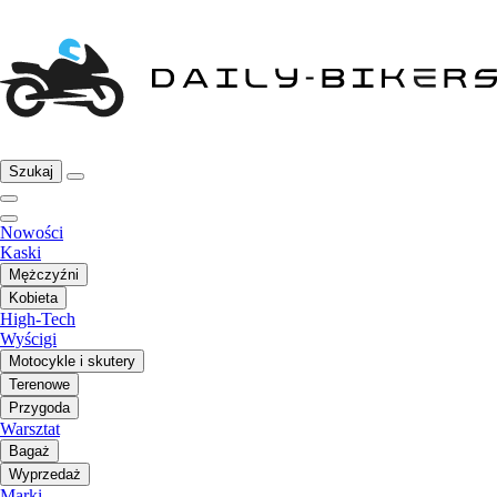
Szukaj
Nowości
Kaski
Mężczyźni
Kobieta
High-Tech
Wyścigi
Motocykle i skutery
Terenowe
Przygoda
Warsztat
Bagaż
Wyprzedaż
Marki