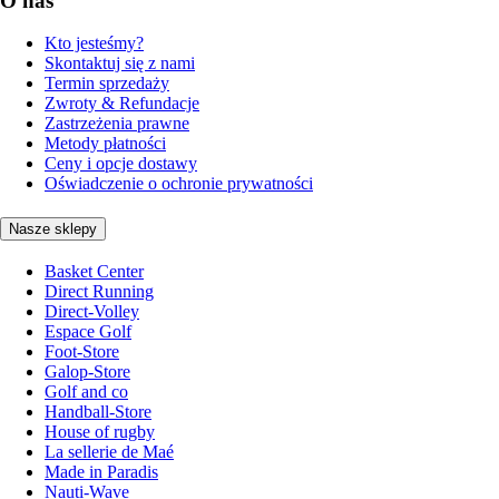
O nas
Kto jesteśmy?
Skontaktuj się z nami
Termin sprzedaży
Zwroty & Refundacje
Zastrzeżenia prawne
Metody płatności
Ceny i opcje dostawy
Oświadczenie o ochronie prywatności
Nasze sklepy
Basket Center
Direct Running
Direct-Volley
Espace Golf
Foot-Store
Galop-Store
Golf and co
Handball-Store
House of rugby
La sellerie de Maé
Made in Paradis
Nauti-Wave