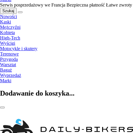
Serwis posprzedażowy we Francja
Bezpieczna płatność
Łatwe zwroty
Szukaj
Nowości
Kaski
Mężczyźni
Kobieta
High-Tech
Wyścigi
Motocykle i skutery
Terenowe
Przygoda
Warsztat
Bagaż
Wyprzedaż
Marki
Dodawanie do koszyka...