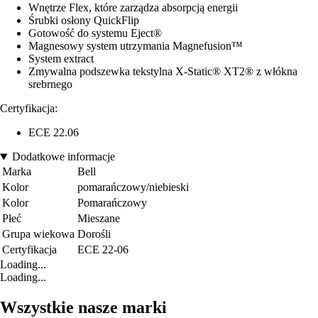
Wnętrze Flex, które zarządza absorpcją energii
Śrubki osłony QuickFlip
Gotowość do systemu Eject®
Magnesowy system utrzymania Magnefusion™
System extract
Zmywalna podszewka tekstylna X-Static® XT2® z włókna
srebrnego
Certyfikacja:
ECE 22.06
Dodatkowe informacje
Marka
Bell
Kolor
pomarańczowy/niebieski
Kolor
Pomarańczowy
Płeć
Mieszane
Grupa wiekowa
Dorośli
Certyfikacja
ECE 22-06
Loading...
Loading...
Wszystkie nasze marki