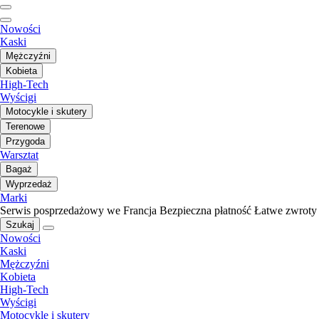
Nowości
Kaski
Mężczyźni
Kobieta
High-Tech
Wyścigi
Motocykle i skutery
Terenowe
Przygoda
Warsztat
Bagaż
Wyprzedaż
Marki
Serwis posprzedażowy we Francja
Bezpieczna płatność
Łatwe zwroty
Szukaj
Nowości
Kaski
Mężczyźni
Kobieta
High-Tech
Wyścigi
Motocykle i skutery