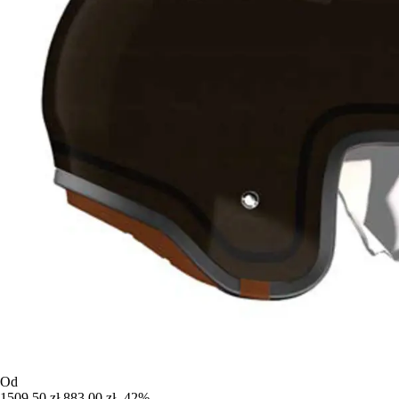
Od
1509,50 zł
883,00 zł
-42%