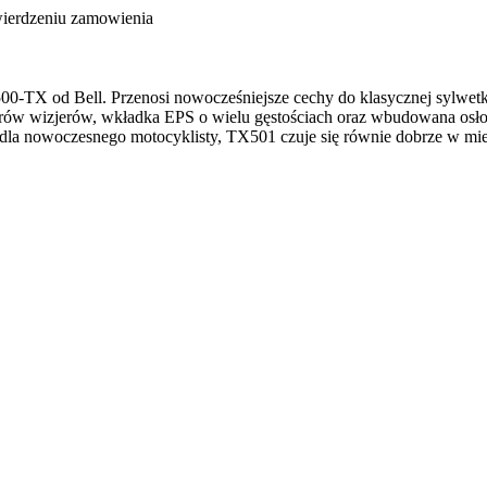
wierdzeniu zamowienia
00-TX od Bell. Przenosi nowocześniejsze cechy do klasycznej sylwetki
rów wizjerów, wkładka EPS o wielu gęstościach oraz wbudowana osłon
dla nowoczesnego motocyklisty, TX501 czuje się równie dobrze w mieśc