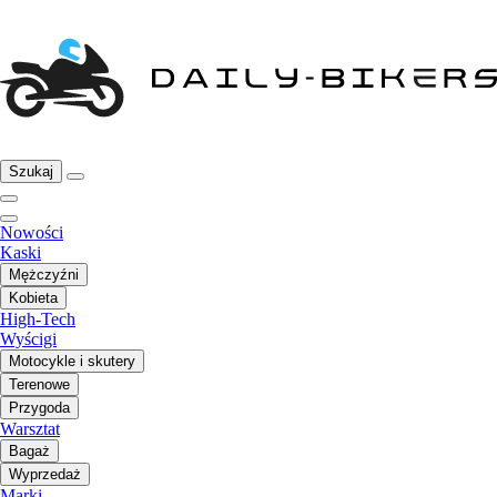
Szukaj
Nowości
Kaski
Mężczyźni
Kobieta
High-Tech
Wyścigi
Motocykle i skutery
Terenowe
Przygoda
Warsztat
Bagaż
Wyprzedaż
Marki