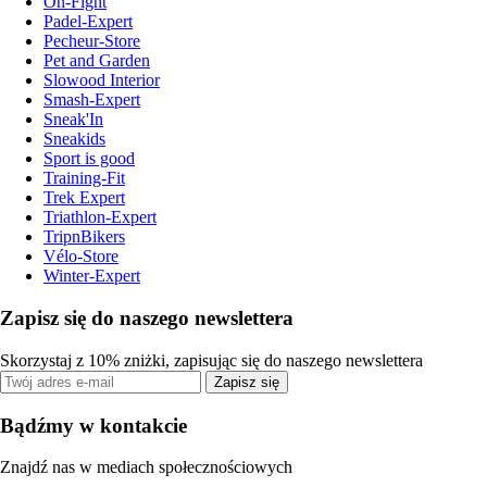
On-Fight
Padel-Expert
Pecheur-Store
Pet and Garden
Slowood Interior
Smash-Expert
Sneak'In
Sneakids
Sport is good
Training-Fit
Trek Expert
Triathlon-Expert
TripnBikers
Vélo-Store
Winter-Expert
Zapisz się do naszego newslettera
Skorzystaj z 10% zniżki, zapisując się do naszego newslettera
Zapisz się
Bądźmy w kontakcie
Znajdź nas w mediach społecznościowych