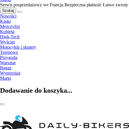
Serwis posprzedażowy we Francja
Bezpieczna płatność
Łatwe zwroty
Szukaj
Nowości
Kaski
Mężczyźni
Kobieta
High-Tech
Wyścigi
Motocykle i skutery
Terenowe
Przygoda
Warsztat
Bagaż
Wyprzedaż
Marki
Dodawanie do koszyka...