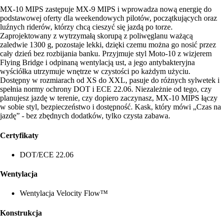
MX-10 MIPS zastępuje MX-9 MIPS i wprowadza nową energię do
podstawowej oferty dla weekendowych pilotów, początkujących oraz
luźnych riderów, którzy chcą cieszyć się jazdą po torze.
Zaprojektowany z wytrzymałą skorupą z poliwęglanu ważącą
zaledwie 1300 g, pozostaje lekki, dzięki czemu można go nosić przez
cały dzień bez rozbijania banku. Przyjmuje styl Moto-10 z wizjerem
Flying Bridge i odpinaną wentylacją ust, a jego antybakteryjna
wyściółka utrzymuje wnętrze w czystości po każdym użyciu.
Dostępny w rozmiarach od XS do XXL, pasuje do różnych sylwetek i
spełnia normy ochrony DOT i ECE 22.06. Niezależnie od tego, czy
planujesz jazdę w terenie, czy dopiero zaczynasz, MX-10 MIPS łączy
w sobie styl, bezpieczeństwo i dostępność. Kask, który mówi „Czas na
jazdę” - bez zbędnych dodatków, tylko czysta zabawa.
Certyfikaty
DOT/ECE 22.06
Wentylacja
Wentylacja Velocity Flow™
Konstrukcja