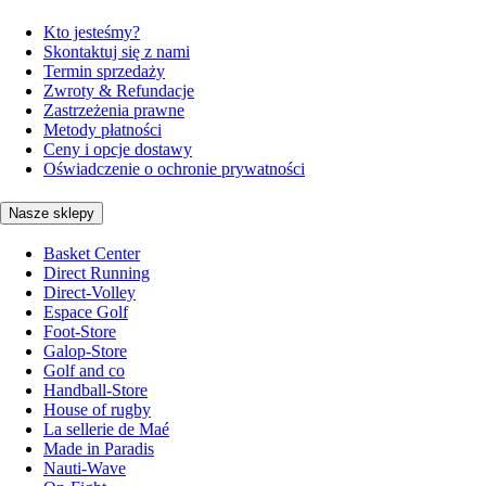
Kto jesteśmy?
Skontaktuj się z nami
Termin sprzedaży
Zwroty & Refundacje
Zastrzeżenia prawne
Metody płatności
Ceny i opcje dostawy
Oświadczenie o ochronie prywatności
Nasze sklepy
Basket Center
Direct Running
Direct-Volley
Espace Golf
Foot-Store
Galop-Store
Golf and co
Handball-Store
House of rugby
La sellerie de Maé
Made in Paradis
Nauti-Wave