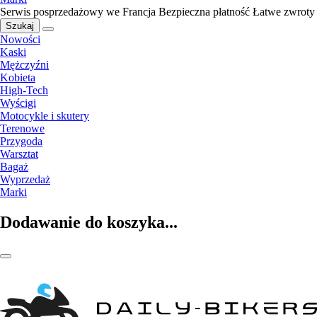
Serwis posprzedażowy we Francja
Bezpieczna płatność
Łatwe zwroty
Szukaj
Nowości
Kaski
Mężczyźni
Kobieta
High-Tech
Wyścigi
Motocykle i skutery
Terenowe
Przygoda
Warsztat
Bagaż
Wyprzedaż
Marki
Dodawanie do koszyka...