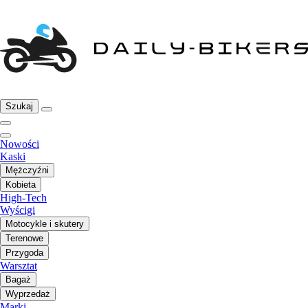
Szukaj
Nowości
Kaski
Mężczyźni
Kobieta
High-Tech
Wyścigi
Motocykle i skutery
Terenowe
Przygoda
Warsztat
Bagaż
Wyprzedaż
Marki