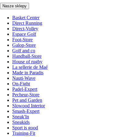
Nasze sklepy
Basket Center
Direct Running
Direct-Volley
Espace Golf
Foot-Store
Galop-Store
Golf and co
Handball-Store
House of rugby
La sellerie de Maé
Made in Paradis
Nauti-Wave
On-Fight
Padel-Expert
Pecheur-Store
Pet and Garden
Slowood Interior
Smash-Expert
Sneak'In
Sneakids
Sport is good
Training-Fit