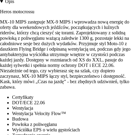
Opis
Heros motocrossu
MX-10 MIPS zastępuje MX-9 MIPS i wprowadza nową energię do
oferty dla weekendowych jeźdźców, początkujących i luźnych
riderów, którzy chcą cieszyć się torami. Zaprojektowany z solidną
powłoką z poliwęglanu ważącą zaledwie 1300 g, pozostaje lekki na
całodniowe sesje bez dużych wydatków. Przyjmuje styl Moto-10 z
daszkiem Flying Bridge i odpinaną wentylacją ust, podczas gdy jego
antybakteryjna wyściółka utrzymuje wnętrze w czystości podczas
każdej jazdy. Dostępny w rozmiarach od XS do XXL, pasuje do
każdej sylwetki i spełnia normy ochrony DOT i ECE 22.06.
Niezależnie od tego, czy wybierasz się na szlak, czy dopiero
zaczynasz, MX-10 MIPS łączy styl, bezpieczeństwo i dostępność.
Kask, który mówi „Czas na jazdę” - bez zbędnych udziwnień, tylko
zabawa.
Certyfikaty
DOT/ECE 22.06
Wentylacja
Wentylacja Velocity Flow™
Budowa
Powłoka z poliwęglanu
Wyściółka EPS o wielu gęstościach