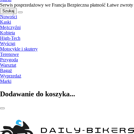
Serwis posprzedażowy we Francja
Bezpieczna płatność
Łatwe zwroty
Szukaj
Nowości
Kaski
Mężczyźni
Kobieta
High-Tech
Wyścigi
Motocykle i skutery
Terenowe
Przygoda
Warsztat
Bagaż
Wyprzedaż
Marki
Dodawanie do koszyka...