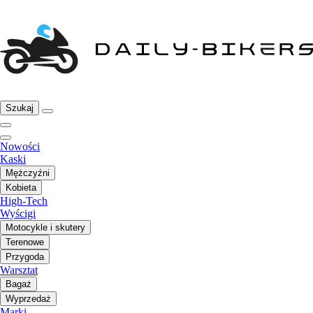
Szukaj
Nowości
Kaski
Mężczyźni
Kobieta
High-Tech
Wyścigi
Motocykle i skutery
Terenowe
Przygoda
Warsztat
Bagaż
Wyprzedaż
Marki