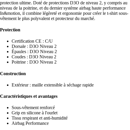
protection ultime. Doté de protections D3O de niveau 2, y compris au
niveau de la poitrine, et du dernier système airbag haute performance
In&motion, il combine légèreté et ergonomie pour créer le t-shirt sous-
vêtement le plus polyvalent et protecteur du marché.
Protection
Certification CE : C/U
Dorsale : D3O Niveau 2
Épaules : D3O Niveau 2
Coudes : D3O Niveau 2
Poitrine : D3O Niveau 2
Construction
Extérieur : maille extensible à séchage rapide
Caractéristiques et avantages
Sous-vêtement renforcé
Grip en silicone à l'ourlet
Tissu respirant et anti-humidité
Airbag Performance