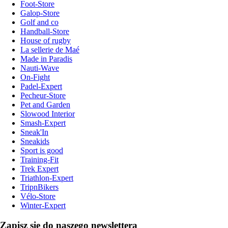
Foot-Store
Galop-Store
Golf and co
Handball-Store
House of rugby
La sellerie de Maé
Made in Paradis
Nauti-Wave
On-Fight
Padel-Expert
Pecheur-Store
Pet and Garden
Slowood Interior
Smash-Expert
Sneak'In
Sneakids
Sport is good
Training-Fit
Trek Expert
Triathlon-Expert
TripnBikers
Vélo-Store
Winter-Expert
Zapisz się do naszego newslettera