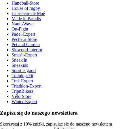
Handball-Store
House of rugby
La sellerie de Maé
Made in Paradis
Nauti-Wave
On-Fight
Padel-Expert
Pecheur-Store
Pet and Garden
Slowood Interior
Smash-Expert
Sneak'In
Sneakids
Sport is good
Training-Fit
Trek Expert
Triathlon-Expert
TripnBikers
Vélo-Store
Winter-Expert
Zapisz się do naszego newslettera
Skorzystaj z 10% zniżki, zapisując się do naszego newslettera