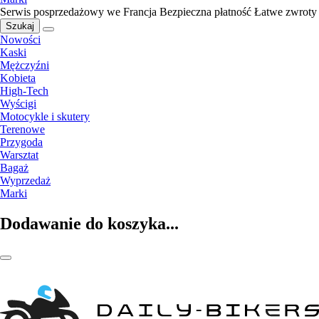
Serwis posprzedażowy we Francja
Bezpieczna płatność
Łatwe zwroty
Szukaj
Nowości
Kaski
Mężczyźni
Kobieta
High-Tech
Wyścigi
Motocykle i skutery
Terenowe
Przygoda
Warsztat
Bagaż
Wyprzedaż
Marki
Dodawanie do koszyka...