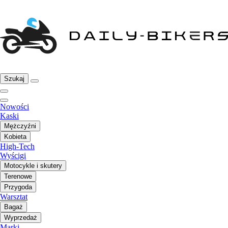
Szukaj
Nowości
Kaski
Mężczyźni
Kobieta
High-Tech
Wyścigi
Motocykle i skutery
Terenowe
Przygoda
Warsztat
Bagaż
Wyprzedaż
Marki