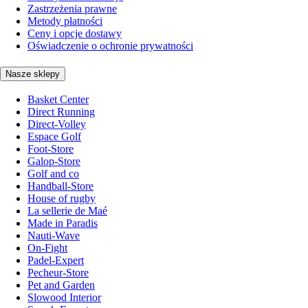
Zastrzeżenia prawne
Metody płatności
Ceny i opcje dostawy
Oświadczenie o ochronie prywatności
Nasze sklepy
Basket Center
Direct Running
Direct-Volley
Espace Golf
Foot-Store
Galop-Store
Golf and co
Handball-Store
House of rugby
La sellerie de Maé
Made in Paradis
Nauti-Wave
On-Fight
Padel-Expert
Pecheur-Store
Pet and Garden
Slowood Interior