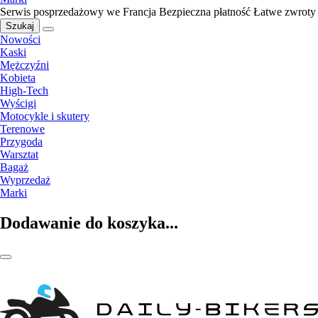
Serwis posprzedażowy we Francja
Bezpieczna płatność
Łatwe zwroty
Szukaj
Nowości
Kaski
Mężczyźni
Kobieta
High-Tech
Wyścigi
Motocykle i skutery
Terenowe
Przygoda
Warsztat
Bagaż
Wyprzedaż
Marki
Dodawanie do koszyka...