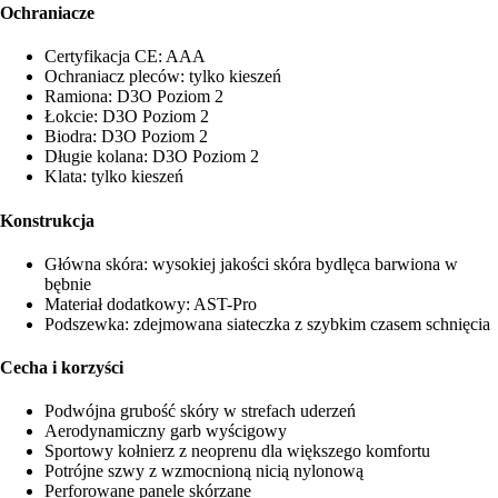
Ochraniacze
Certyfikacja CE: AAA
Ochraniacz pleców: tylko kieszeń
Ramiona: D3O Poziom 2
Łokcie: D3O Poziom 2
Biodra: D3O Poziom 2
Długie kolana: D3O Poziom 2
Klata: tylko kieszeń
Konstrukcja
Główna skóra: wysokiej jakości skóra bydlęca barwiona w
bębnie
Materiał dodatkowy: AST-Pro
Podszewka: zdejmowana siateczka z szybkim czasem schnięcia
Cecha i korzyści
Podwójna grubość skóry w strefach uderzeń
Aerodynamiczny garb wyścigowy
Sportowy kołnierz z neoprenu dla większego komfortu
Potrójne szwy z wzmocnioną nicią nylonową
Perforowane panele skórzane