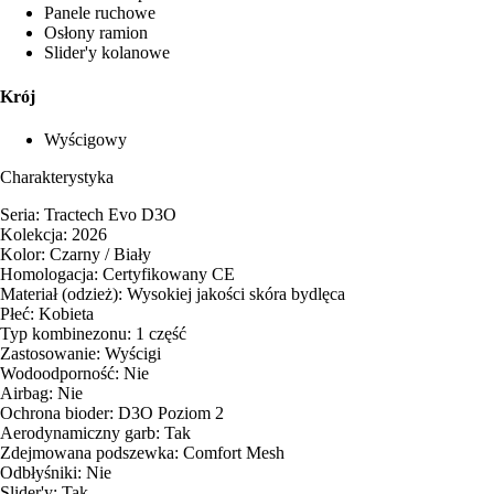
Panele ruchowe
Osłony ramion
Slider'y kolanowe
Krój
Wyścigowy
Charakterystyka
Seria: Tractech Evo D3O
Kolekcja: 2026
Kolor: Czarny / Biały
Homologacja: Certyfikowany CE
Materiał (odzież): Wysokiej jakości skóra bydlęca
Płeć: Kobieta
Typ kombinezonu: 1 część
Zastosowanie: Wyścigi
Wodoodporność: Nie
Airbag: Nie
Ochrona bioder: D3O Poziom 2
Aerodynamiczny garb: Tak
Zdejmowana podszewka: Comfort Mesh
Odbłyśniki: Nie
Slider'y: Tak