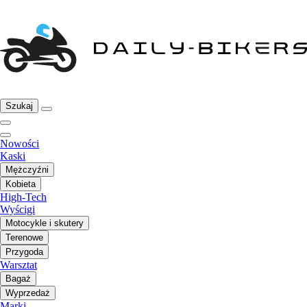
Szukaj
Nowości
Kaski
Mężczyźni
Kobieta
High-Tech
Wyścigi
Motocykle i skutery
Terenowe
Przygoda
Warsztat
Bagaż
Wyprzedaż
Marki