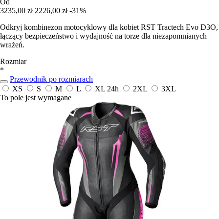
Od
3235,00 zł
2226,00 zł
-31%
Odkryj kombinezon motocyklowy dla kobiet RST Tractech Evo D3O,
łączący bezpieczeństwo i wydajność na torze dla niezapomnianych
wrażeń.
Rozmiar
*
Przewodnik po rozmiarach
XS
S
M
L
XL
24h
2XL
3XL
To pole jest wymagane