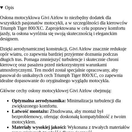
Opis
Osłona motocyklowa Givi Airlow to niezbędny dodatek dla
wszystkich pasjonatów motocykli, a w szczególności dla kierowców
Triumph Tiger 800/XC. Zaprojektowana w celu poprawy komfortu
jazdy, ta osłona wyróżnia się swoją skutecznością i eleganckim
designem.
Dzięki aerodynamicznej konstrukcji, Givi Airlow znacznie redukuje
opór wiatru, co zapewnia bardziej przyjemne doznania podczas
długich tras. Pomaga zmniejszyć turbulencje i skutecznie chroni
kierowcę oraz pasażera przed niekorzystnymi warunkami
atmosferycznymi. Ten model został specjalnie opracowany, aby
pasował do unikalnych cech Triumph Tiger 800/XC, co zapewnia
idealne dopasowanie do oryginalnego wyglądu motocykla.
Główne cechy osłony motocyklowej Givi Airlow obejmują:
Optymalna aerodynamika:
Minimalizacja turbulencji dla
zwiększonego komfortu.
Łatwość montażu:
Zbudowana, aby montaż był
bezproblemowy, oferując doskonałą kompatybilność z twoim
motocyklem.
Materiały wysokiej jakości:
Wykonana z trwałych materiałów