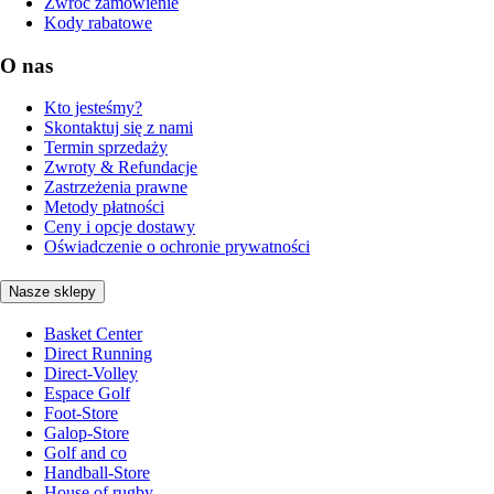
Zwróć zamówienie
Kody rabatowe
O nas
Kto jesteśmy?
Skontaktuj się z nami
Termin sprzedaży
Zwroty & Refundacje
Zastrzeżenia prawne
Metody płatności
Ceny i opcje dostawy
Oświadczenie o ochronie prywatności
Nasze sklepy
Basket Center
Direct Running
Direct-Volley
Espace Golf
Foot-Store
Galop-Store
Golf and co
Handball-Store
House of rugby