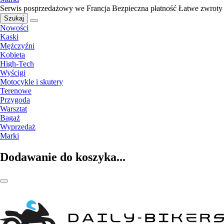
Serwis posprzedażowy we Francja
Bezpieczna płatność
Łatwe zwroty
Szukaj
Nowości
Kaski
Mężczyźni
Kobieta
High-Tech
Wyścigi
Motocykle i skutery
Terenowe
Przygoda
Warsztat
Bagaż
Wyprzedaż
Marki
Dodawanie do koszyka...