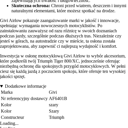
zapewniających trwałość i długowieczność.
Skuteczna ochrona:
Chroni przed wiatrem, deszczem i innymi
naturalnymi elementami, które możesz spotkać na drodze.
Givi Airlow pokazuje zaangażowanie marki w jakość i innowacje,
spełniając wymagania nowoczesnych motocyklistów. Po
zainstalowaniu zauważysz od razu różnicę w swoich doznaniach
podczas jazdy, szczególnie podczas dłuższych tras. Niezależnie czy
jesteś w górach, na autostradzie czy w mieście, ta osłona została
zaprojektowana, aby zapewnić ci najlepszą wydajność i komfort.
Inwestycja w osłonę motocyklową Givi Airlow to wybór akcesorium,
które podkreśli twój Triumph Tiger 800/XC, jednocześnie oferując
niezbędną ochronę dla spokojnych przygód motocyklowych. W pełni
ciesz się każdą jazdą z poczuciem spokoju, które oferuje ten wysokiej
jakości sprzęt.
Dodatkowe informacje
Marka
Givi
Nr referencyjny dostawcy
AF6401B
Kolor
szary
Kolor
Szary
Constructeur
Triumph
Loading...