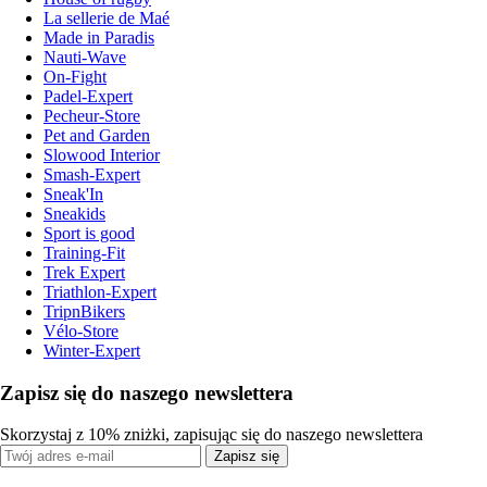
La sellerie de Maé
Made in Paradis
Nauti-Wave
On-Fight
Padel-Expert
Pecheur-Store
Pet and Garden
Slowood Interior
Smash-Expert
Sneak'In
Sneakids
Sport is good
Training-Fit
Trek Expert
Triathlon-Expert
TripnBikers
Vélo-Store
Winter-Expert
Zapisz się do naszego newslettera
Skorzystaj z 10% zniżki, zapisując się do naszego newslettera
Zapisz się