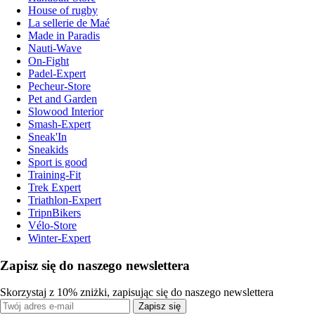
House of rugby
La sellerie de Maé
Made in Paradis
Nauti-Wave
On-Fight
Padel-Expert
Pecheur-Store
Pet and Garden
Slowood Interior
Smash-Expert
Sneak'In
Sneakids
Sport is good
Training-Fit
Trek Expert
Triathlon-Expert
TripnBikers
Vélo-Store
Winter-Expert
Zapisz się do naszego newslettera
Skorzystaj z 10% zniżki, zapisując się do naszego newslettera
Zapisz się