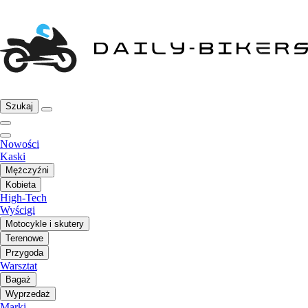
Szukaj
Nowości
Kaski
Mężczyźni
Kobieta
High-Tech
Wyścigi
Motocykle i skutery
Terenowe
Przygoda
Warsztat
Bagaż
Wyprzedaż
Marki