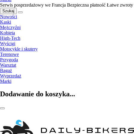
Serwis posprzedażowy we Francja
Bezpieczna płatność
Łatwe zwroty
Szukaj
Nowości
Kaski
Mężczyźni
Kobieta
High-Tech
Wyścigi
Motocykle i skutery
Terenowe
Przygoda
Warsztat
Bagaż
Wyprzedaż
Marki
Dodawanie do koszyka...