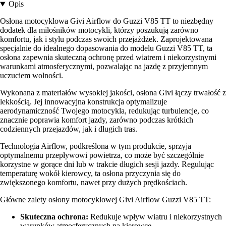
Opis
Osłona motocyklowa Givi Airflow do Guzzi V85 TT to niezbędny
dodatek dla miłośników motocykli, którzy poszukują zarówno
komfortu, jak i stylu podczas swoich przejażdżek. Zaprojektowana
specjalnie do idealnego dopasowania do modelu Guzzi V85 TT, ta
osłona zapewnia skuteczną ochronę przed wiatrem i niekorzystnymi
warunkami atmosferycznymi, pozwalając na jazdę z przyjemnym
uczuciem wolności.
Wykonana z materiałów wysokiej jakości, osłona Givi łączy trwałość z
lekkością. Jej innowacyjna konstrukcja optymalizuje
aerodynamiczność Twojego motocykla, redukując turbulencje, co
znacznie poprawia komfort jazdy, zarówno podczas krótkich
codziennych przejazdów, jak i długich tras.
Technologia Airflow, podkreślona w tym produkcie, sprzyja
optymalnemu przepływowi powietrza, co może być szczególnie
korzystne w gorące dni lub w trakcie długich sesji jazdy. Regulując
temperaturę wokół kierowcy, ta osłona przyczynia się do
zwiększonego komfortu, nawet przy dużych prędkościach.
Główne zalety osłony motocyklowej Givi Airflow Guzzi V85 TT:
Skuteczna ochrona:
Redukuje wpływ wiatru i niekorzystnych
warunków atmosferycznych na kierowcę.