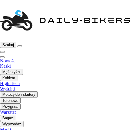
Szukaj
Nowości
Kaski
Mężczyźni
Kobieta
High-Tech
Wyścigi
Motocykle i skutery
Terenowe
Przygoda
Warsztat
Bagaż
Wyprzedaż
Marki