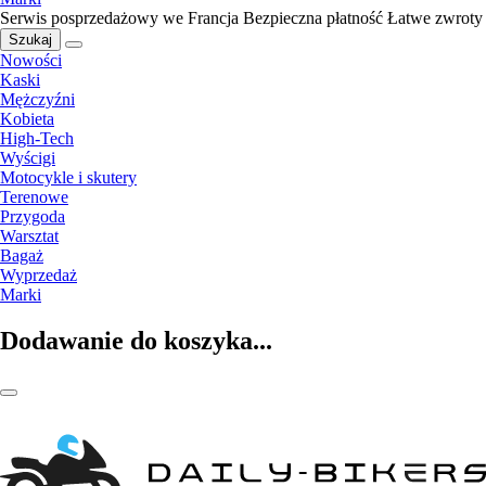
Serwis posprzedażowy we Francja
Bezpieczna płatność
Łatwe zwroty
Szukaj
Nowości
Kaski
Mężczyźni
Kobieta
High-Tech
Wyścigi
Motocykle i skutery
Terenowe
Przygoda
Warsztat
Bagaż
Wyprzedaż
Marki
Dodawanie do koszyka...