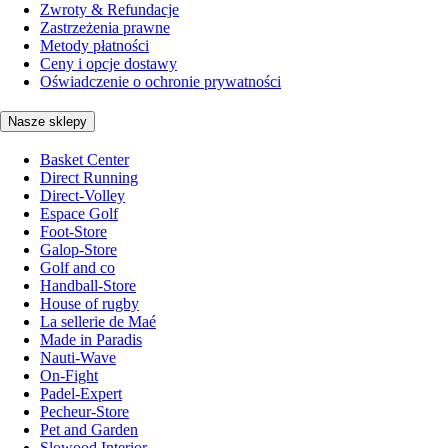
Zwroty & Refundacje
Zastrzeżenia prawne
Metody płatności
Ceny i opcje dostawy
Oświadczenie o ochronie prywatności
Nasze sklepy
Basket Center
Direct Running
Direct-Volley
Espace Golf
Foot-Store
Galop-Store
Golf and co
Handball-Store
House of rugby
La sellerie de Maé
Made in Paradis
Nauti-Wave
On-Fight
Padel-Expert
Pecheur-Store
Pet and Garden
Slowood Interior