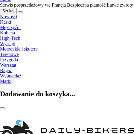
Serwis posprzedażowy we Francja
Bezpieczna płatność
Łatwe zwroty
Szukaj
Nowości
Kaski
Mężczyźni
Kobieta
High-Tech
Wyścigi
Motocykle i skutery
Terenowe
Przygoda
Warsztat
Bagaż
Wyprzedaż
Marki
Dodawanie do koszyka...