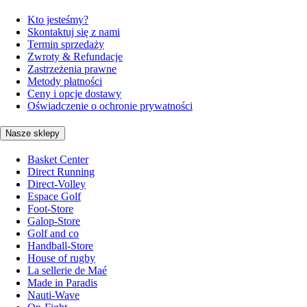
Kto jesteśmy?
Skontaktuj się z nami
Termin sprzedaży
Zwroty & Refundacje
Zastrzeżenia prawne
Metody płatności
Ceny i opcje dostawy
Oświadczenie o ochronie prywatności
Nasze sklepy
Basket Center
Direct Running
Direct-Volley
Espace Golf
Foot-Store
Galop-Store
Golf and co
Handball-Store
House of rugby
La sellerie de Maé
Made in Paradis
Nauti-Wave