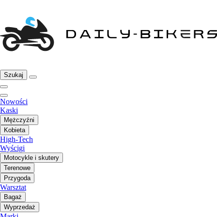
Szukaj
Nowości
Kaski
Mężczyźni
Kobieta
High-Tech
Wyścigi
Motocykle i skutery
Terenowe
Przygoda
Warsztat
Bagaż
Wyprzedaż
Marki