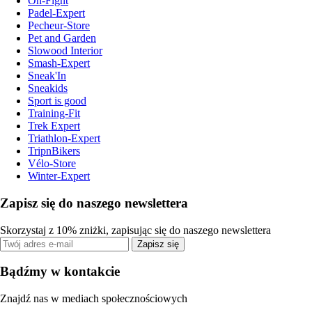
On-Fight
Padel-Expert
Pecheur-Store
Pet and Garden
Slowood Interior
Smash-Expert
Sneak'In
Sneakids
Sport is good
Training-Fit
Trek Expert
Triathlon-Expert
TripnBikers
Vélo-Store
Winter-Expert
Zapisz się do naszego newslettera
Skorzystaj z 10% zniżki, zapisując się do naszego newslettera
Zapisz się
Bądźmy w kontakcie
Znajdź nas w mediach społecznościowych