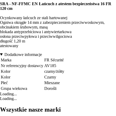
SRA - NF-FFMC EN Łańcuch z atestem bezpieczeństwa 16 FR
120 cm
Ocynkowany łańcuch ze stali hartowanej
Ogniwa okrągłe 14 mm z zabezpieczeniem przeciwwoskowym,
obcinakiem śrubowym, masą
blokada antyprzebiciowa i antywiertarkowa
osłona przeciwpyłowa i przeciwwilgociowa
długość 1,20 m
atestowany
Dodatkowe informacje
Marka
FR Sécurité
Nr referencyjny dostawcy
AV185
Kolor
czarny/żółty
Kolor
Czarny
Płeć
Mieszane
Grupa wiekowa
Dorośli
Loading...
Loading...
Wszystkie nasze marki