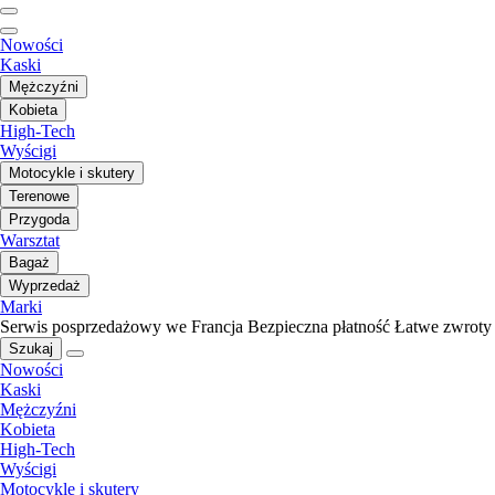
Nowości
Kaski
Mężczyźni
Kobieta
High-Tech
Wyścigi
Motocykle i skutery
Terenowe
Przygoda
Warsztat
Bagaż
Wyprzedaż
Marki
Serwis posprzedażowy we Francja
Bezpieczna płatność
Łatwe zwroty
Szukaj
Nowości
Kaski
Mężczyźni
Kobieta
High-Tech
Wyścigi
Motocykle i skutery