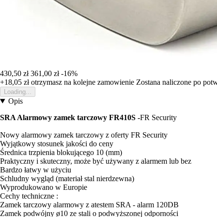
430,50 zł
361,00 zł
-16%
+18,05 zł
otrzymasz na kolejne zamowienie
Zostana naliczone po pot
Loading...
Opis
SRA Alarmowy zamek tarczowy FR410S -
FR Security
Nowy alarmowy zamek tarczowy z oferty FR Security
Wyjątkowy stosunek jakości do ceny
Średnica trzpienia blokującego 10 (mm)
Praktyczny i skuteczny, może być używany z alarmem lub bez
Bardzo łatwy w użyciu
Schludny wygląd (materiał stal nierdzewna)
Wyprodukowano w Europie
Cechy techniczne :
Zamek tarczowy alarmowy z atestem SRA - alarm 120DB
Zamek podwójny ø10 ze stali o podwyższonej odporności