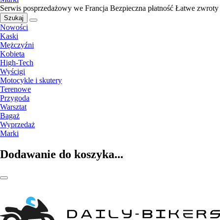
Serwis posprzedażowy we Francja
Bezpieczna płatność
Łatwe zwroty
Szukaj
Nowości
Kaski
Mężczyźni
Kobieta
High-Tech
Wyścigi
Motocykle i skutery
Terenowe
Przygoda
Warsztat
Bagaż
Wyprzedaż
Marki
Dodawanie do koszyka...