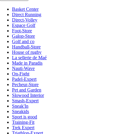
Basket Center
Direct Running
Direct-Volley
Espace Golf
Foot-Store
Galop-Store
Golf and co
Handball-Store
House of rugby
La sellerie de Maé
Made in Paradis
Nauti-Wave
On-Fight
Padel-Expert
Pecheur-Store
Pet and Garden
Slowood Interior
Smash-Expert
Sneak'In
Sneakids
Sport is good
Training-Fit
Trek Expert
Triathlon-Expert