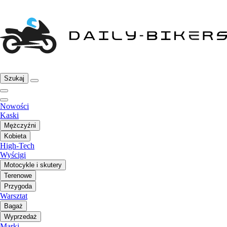
Szukaj
Nowości
Kaski
Mężczyźni
Kobieta
High-Tech
Wyścigi
Motocykle i skutery
Terenowe
Przygoda
Warsztat
Bagaż
Wyprzedaż
Marki