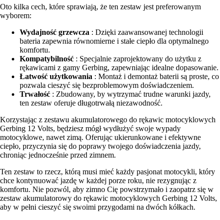
Oto kilka cech, które sprawiają, że ten zestaw jest preferowanym
wyborem:
Wydajność grzewcza
: Dzięki zaawansowanej technologii
bateria zapewnia równomierne i stałe ciepło dla optymalnego
komfortu.
Kompatybilność
: Specjalnie zaprojektowany do użytku z
rękawicami z gamy Gerbing, zapewniając idealne dopasowanie.
Łatwość użytkowania
: Montaż i demontaż baterii są proste, co
pozwala cieszyć się bezproblemowym doświadczeniem.
Trwałość
: Zbudowany, by wytrzymać trudne warunki jazdy,
ten zestaw oferuje długotrwałą niezawodność.
Korzystając z zestawu akumulatorowego do rękawic motocyklowych
Gerbing 12 Volts, będziesz mógł wydłużyć swoje wypady
motocyklowe, nawet zimą. Oferując ukierunkowane i efektywne
ciepło, przyczynia się do poprawy twojego doświadczenia jazdy,
chroniąc jednocześnie przed zimnem.
Ten zestaw to rzecz, którą musi mieć każdy pasjonat motocykli, który
chce kontynuować jazdę w każdej porze roku, nie rezygnując z
komfortu. Nie pozwól, aby zimno Cię powstrzymało i zaopatrz się w
zestaw akumulatorowy do rękawic motocyklowych Gerbing 12 Volts,
aby w pełni cieszyć się swoimi przygodami na dwóch kółkach.