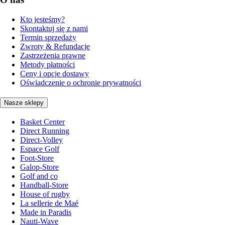
Kto jesteśmy?
Skontaktuj się z nami
Termin sprzedaży
Zwroty & Refundacje
Zastrzeżenia prawne
Metody płatności
Ceny i opcje dostawy
Oświadczenie o ochronie prywatności
Nasze sklepy
Basket Center
Direct Running
Direct-Volley
Espace Golf
Foot-Store
Galop-Store
Golf and co
Handball-Store
House of rugby
La sellerie de Maé
Made in Paradis
Nauti-Wave