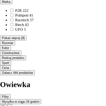
Marka
P2R
222
Polisport
41
Racetech
57
Rtech
43
UFO
5
Pokaż więcej
(9)
Rozmiar
Kolor
Constructeur
Rodzaj produktu
Sport
Cena
Zobacz 444 produktów
Owiewka
Filtry
Wysyłka w ciągu 24 godzin