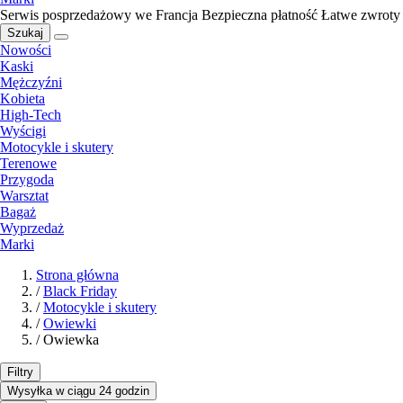
Serwis posprzedażowy we Francja
Bezpieczna płatność
Łatwe zwroty
Szukaj
Nowości
Kaski
Mężczyźni
Kobieta
High-Tech
Wyścigi
Motocykle i skutery
Terenowe
Przygoda
Warsztat
Bagaż
Wyprzedaż
Marki
Strona główna
/
Black Friday
/
Motocykle i skutery
/
Owiewki
/
Owiewka
Filtry
Wysyłka w ciągu 24 godzin