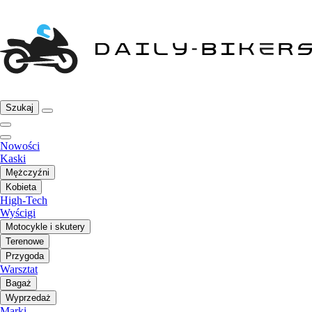
Szukaj
Nowości
Kaski
Mężczyźni
Kobieta
High-Tech
Wyścigi
Motocykle i skutery
Terenowe
Przygoda
Warsztat
Bagaż
Wyprzedaż
Marki