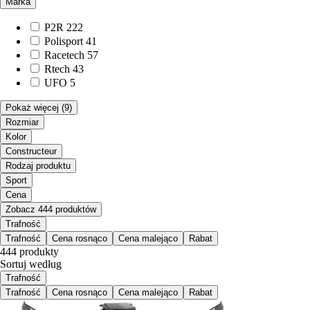
Marka
P2R
222
Polisport
41
Racetech
57
Rtech
43
UFO
5
Pokaż więcej
(9)
Rozmiar
Kolor
Constructeur
Rodzaj produktu
Sport
Cena
Zobacz 444 produktów
Trafność
Trafność
Cena rosnąco
Cena malejąco
Rabat
444 produkty
Sortuj według
Trafność
Trafność
Cena rosnąco
Cena malejąco
Rabat