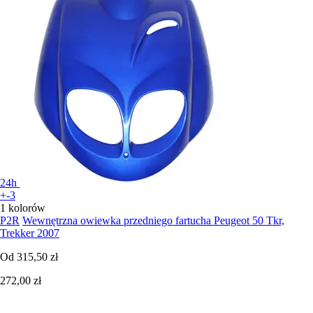
24h
+-3
1 kolorów
P2R
Wewnętrzna owiewka przedniego fartucha Peugeot 50 Tkr,
Trekker 2007
Od
315,50 zł
272,00 zł