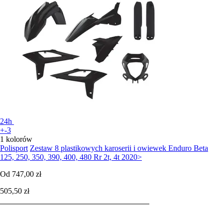
24h
+-3
1 kolorów
Polisport
Zestaw 8 plastikowych karoserii i owiewek Enduro Beta
125, 250, 350, 390, 400, 480 Rr 2t, 4t 2020>
Od
747,00 zł
505,50 zł