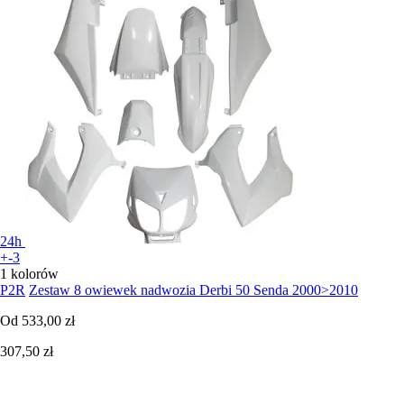
24h
+-3
1 kolorów
P2R
Zestaw 8 owiewek nadwozia Derbi 50 Senda 2000>2010
Od
533,00 zł
307,50 zł