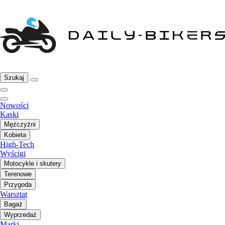
Szukaj
Nowości
Kaski
Mężczyźni
Kobieta
High-Tech
Wyścigi
Motocykle i skutery
Terenowe
Przygoda
Warsztat
Bagaż
Wyprzedaż
Marki