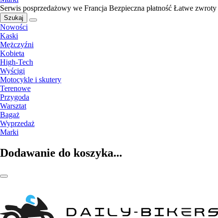
Serwis posprzedażowy we Francja
Bezpieczna płatność
Łatwe zwroty
Szukaj
Nowości
Kaski
Mężczyźni
Kobieta
High-Tech
Wyścigi
Motocykle i skutery
Terenowe
Przygoda
Warsztat
Bagaż
Wyprzedaż
Marki
Dodawanie do koszyka...