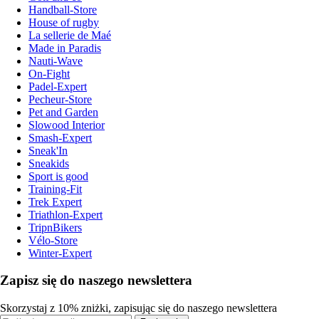
Handball-Store
House of rugby
La sellerie de Maé
Made in Paradis
Nauti-Wave
On-Fight
Padel-Expert
Pecheur-Store
Pet and Garden
Slowood Interior
Smash-Expert
Sneak'In
Sneakids
Sport is good
Training-Fit
Trek Expert
Triathlon-Expert
TripnBikers
Vélo-Store
Winter-Expert
Zapisz się do naszego newslettera
Skorzystaj z 10% zniżki, zapisując się do naszego newslettera