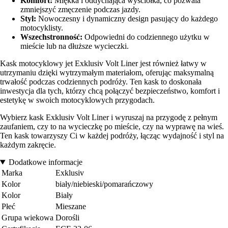
Komfort:
Miękka i oddychająca wyściółka, co pozwala
zmniejszyć zmęczenie podczas jazdy.
Styl:
Nowoczesny i dynamiczny design pasujący do każdego
motocyklisty.
Wszechstronność:
Odpowiedni do codziennego użytku w
mieście lub na dłuższe wycieczki.
Kask motocyklowy jet Exklusiv Volt Liner jest również łatwy w
utrzymaniu dzięki wytrzymałym materiałom, oferując maksymalną
trwałość podczas codziennych podróży. Ten kask to doskonała
inwestycja dla tych, którzy chcą połączyć bezpieczeństwo, komfort i
estetykę w swoich motocyklowych przygodach.
Wybierz kask Exklusiv Volt Liner i wyruszaj na przygodę z pełnym
zaufaniem, czy to na wycieczkę po mieście, czy na wyprawę na wieś.
Ten kask towarzyszy Ci w każdej podróży, łącząc wydajność i styl na
każdym zakręcie.
Dodatkowe informacje
Marka
Exklusiv
Kolor
biały/niebieski/pomarańczowy
Kolor
Biały
Płeć
Mieszane
Grupa wiekowa
Dorośli