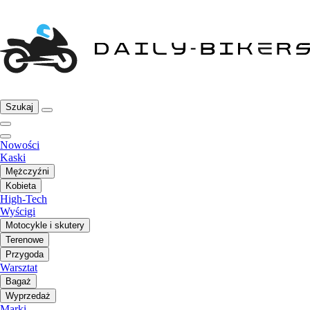
Szukaj
Nowości
Kaski
Mężczyźni
Kobieta
High-Tech
Wyścigi
Motocykle i skutery
Terenowe
Przygoda
Warsztat
Bagaż
Wyprzedaż
Marki