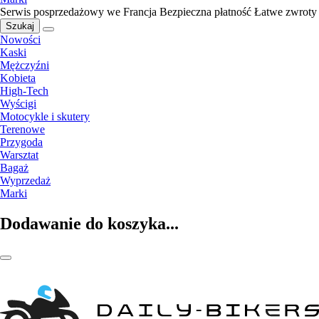
Serwis posprzedażowy we Francja
Bezpieczna płatność
Łatwe zwroty
Szukaj
Nowości
Kaski
Mężczyźni
Kobieta
High-Tech
Wyścigi
Motocykle i skutery
Terenowe
Przygoda
Warsztat
Bagaż
Wyprzedaż
Marki
Dodawanie do koszyka...