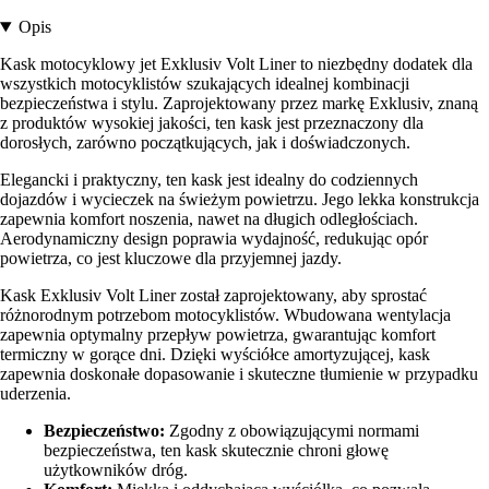
Opis
Kask motocyklowy jet Exklusiv Volt Liner to niezbędny dodatek dla
wszystkich motocyklistów szukających idealnej kombinacji
bezpieczeństwa i stylu. Zaprojektowany przez markę Exklusiv, znaną
z produktów wysokiej jakości, ten kask jest przeznaczony dla
dorosłych, zarówno początkujących, jak i doświadczonych.
Elegancki i praktyczny, ten kask jest idealny do codziennych
dojazdów i wycieczek na świeżym powietrzu. Jego lekka konstrukcja
zapewnia komfort noszenia, nawet na długich odległościach.
Aerodynamiczny design poprawia wydajność, redukując opór
powietrza, co jest kluczowe dla przyjemnej jazdy.
Kask Exklusiv Volt Liner został zaprojektowany, aby sprostać
różnorodnym potrzebom motocyklistów. Wbudowana wentylacja
zapewnia optymalny przepływ powietrza, gwarantując komfort
termiczny w gorące dni. Dzięki wyściółce amortyzującej, kask
zapewnia doskonałe dopasowanie i skuteczne tłumienie w przypadku
uderzenia.
Bezpieczeństwo:
Zgodny z obowiązującymi normami
bezpieczeństwa, ten kask skutecznie chroni głowę
użytkowników dróg.