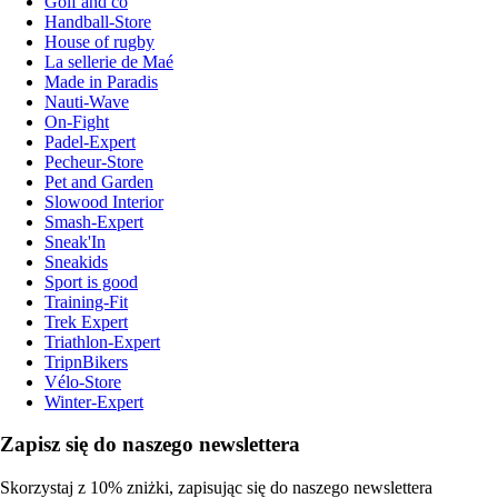
Golf and co
Handball-Store
House of rugby
La sellerie de Maé
Made in Paradis
Nauti-Wave
On-Fight
Padel-Expert
Pecheur-Store
Pet and Garden
Slowood Interior
Smash-Expert
Sneak'In
Sneakids
Sport is good
Training-Fit
Trek Expert
Triathlon-Expert
TripnBikers
Vélo-Store
Winter-Expert
Zapisz się do naszego newslettera
Skorzystaj z 10% zniżki, zapisując się do naszego newslettera