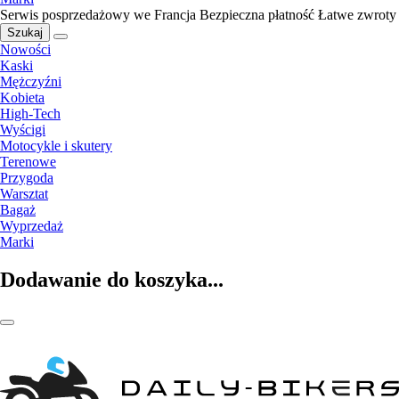
Serwis posprzedażowy we Francja
Bezpieczna płatność
Łatwe zwroty
Szukaj
Nowości
Kaski
Mężczyźni
Kobieta
High-Tech
Wyścigi
Motocykle i skutery
Terenowe
Przygoda
Warsztat
Bagaż
Wyprzedaż
Marki
Dodawanie do koszyka...