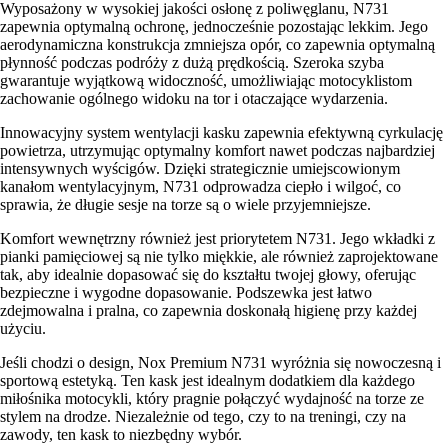
Wyposażony w wysokiej jakości osłonę z poliwęglanu, N731
zapewnia optymalną ochronę, jednocześnie pozostając lekkim. Jego
aerodynamiczna konstrukcja zmniejsza opór, co zapewnia optymalną
płynność podczas podróży z dużą prędkością. Szeroka szyba
gwarantuje wyjątkową widoczność, umożliwiając motocyklistom
zachowanie ogólnego widoku na tor i otaczające wydarzenia.
Innowacyjny system wentylacji kasku zapewnia efektywną cyrkulację
powietrza, utrzymując optymalny komfort nawet podczas najbardziej
intensywnych wyścigów. Dzięki strategicznie umiejscowionym
kanałom wentylacyjnym, N731 odprowadza ciepło i wilgoć, co
sprawia, że długie sesje na torze są o wiele przyjemniejsze.
Komfort wewnętrzny również jest priorytetem N731. Jego wkładki z
pianki pamięciowej są nie tylko miękkie, ale również zaprojektowane
tak, aby idealnie dopasować się do kształtu twojej głowy, oferując
bezpieczne i wygodne dopasowanie. Podszewka jest łatwo
zdejmowalna i pralna, co zapewnia doskonałą higienę przy każdej
użyciu.
Jeśli chodzi o design, Nox Premium N731 wyróżnia się nowoczesną i
sportową estetyką. Ten kask jest idealnym dodatkiem dla każdego
miłośnika motocykli, który pragnie połączyć wydajność na torze ze
stylem na drodze. Niezależnie od tego, czy to na treningi, czy na
zawody, ten kask to niezbędny wybór.