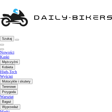
Szukaj
Nowości
Kaski
Mężczyźni
Kobieta
High-Tech
Wyścigi
Motocykle i skutery
Terenowe
Przygoda
Warsztat
Bagaż
Wyprzedaż
Marki