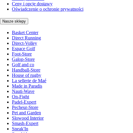
Ceny i opcje dostawy
Oświadczenie o ochronie prywatności
Nasze sklepy
Basket Center
Direct Running
Direct-Volley
Espace Golf
Foot-Store
Galop-Store
Golf and co
Handball-Store
House of rugby
La sellerie de Maé
Made in Paradis
Nauti-Wave
On-Fight
Padel-Expert
Pecheur-Store
Pet and Garden
Slowood Interior
Smash-Expert
Sneak'In