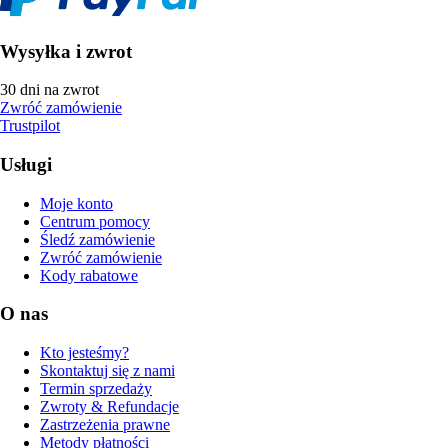
Wysyłka i zwrot
30 dni na zwrot
Zwróć zamówienie
Trustpilot
Usługi
Moje konto
Centrum pomocy
Śledź zamówienie
Zwróć zamówienie
Kody rabatowe
O nas
Kto jesteśmy?
Skontaktuj się z nami
Termin sprzedaży
Zwroty & Refundacje
Zastrzeżenia prawne
Metody płatności