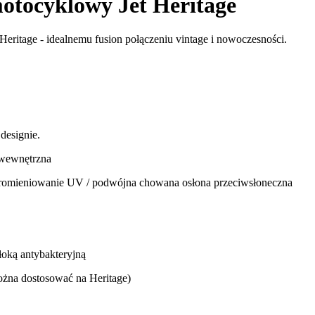
tocyklowy Jet Heritage
eritage - idealnemu fusion połączeniu vintage i nowoczesności.
designie.
 wewnętrzna
ieniowanie UV / podwójna chowana osłona przeciwsłoneczna
łoką antybakteryjną
ożna dostosować na Heritage)