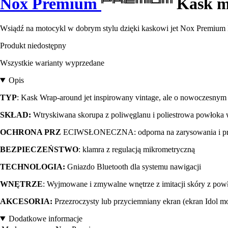
Nox Premium
Kask mo
Wsiądź na motocykl w dobrym stylu dzięki kaskowi jet Nox Premium H
Produkt niedostępny
Wszystkie warianty wyprzedane
Opis
TYP
: Kask Wrap-around jet inspirowany vintage, ale o nowoczesnym 
SKŁAD:
Wtryskiwana skorupa z poliwęglanu i poliestrowa powłoka
OCHRONA PRZ
ECIWSŁONECZNA: odporna na zarysowania i prom
BEZPIECZEŃSTWO
: klamra z regulacją mikrometryczną
TECHNOLOGIA:
Gniazdo Bluetooth dla systemu nawigacji
WNĘTRZE
: Wyjmowane i zmywalne wnętrze z imitacji skóry z pow
AKCESORIA:
Przezroczysty lub przyciemniany ekran (ekran Idol m
Dodatkowe informacje