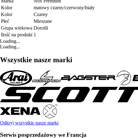
Marka
Nox Premium
Kolor
matowy czarny/czerwony/biały
Kolor
Czarny
Płeć
Mieszane
Grupa wiekowa
Dorośli
Ilość na produkt
1
Loading...
Loading...
Wszystkie nasze marki
Odkryj wszystkie nasze marki
Serwis posprzedażowy we Francja