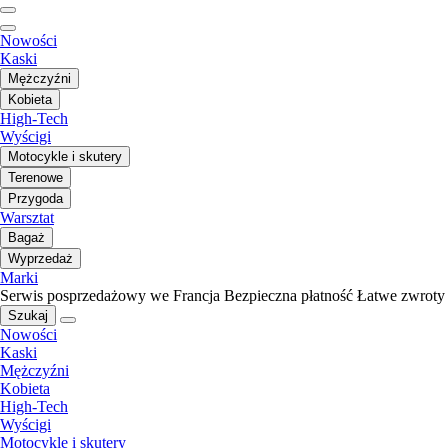
Nowości
Kaski
Mężczyźni
Kobieta
High-Tech
Wyścigi
Motocykle i skutery
Terenowe
Przygoda
Warsztat
Bagaż
Wyprzedaż
Marki
Serwis posprzedażowy we Francja
Bezpieczna płatność
Łatwe zwroty
Szukaj
Nowości
Kaski
Mężczyźni
Kobieta
High-Tech
Wyścigi
Motocykle i skutery