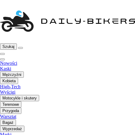
Szukaj
Nowości
Kaski
Mężczyźni
Kobieta
High-Tech
Wyścigi
Motocykle i skutery
Terenowe
Przygoda
Warsztat
Bagaż
Wyprzedaż
Marki