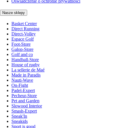
Oświadczenie o ochronie prywatności
Nasze sklepy
Basket Center
Direct Running
Direct-Volley
Espace Golf
Foot-Store
Galop-Store
Golf and co
Handball-Store
House of rugby
La sellerie de Maé
Made in Paradis
Nauti-Wave
On-Fight
Padel-Expert
Pecheur-Store
Pet and Garden
Slowood Interior
Smash-Expert
Sneak'In
Sneakids
Sport is good