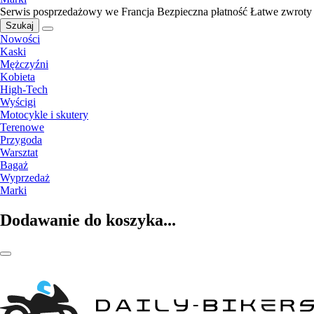
Serwis posprzedażowy we Francja
Bezpieczna płatność
Łatwe zwroty
Szukaj
Nowości
Kaski
Mężczyźni
Kobieta
High-Tech
Wyścigi
Motocykle i skutery
Terenowe
Przygoda
Warsztat
Bagaż
Wyprzedaż
Marki
Dodawanie do koszyka...