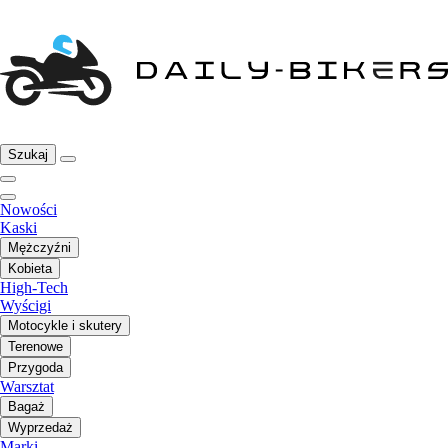
Szukaj
Nowości
Kaski
Mężczyźni
Kobieta
High-Tech
Wyścigi
Motocykle i skutery
Terenowe
Przygoda
Warsztat
Bagaż
Wyprzedaż
Marki