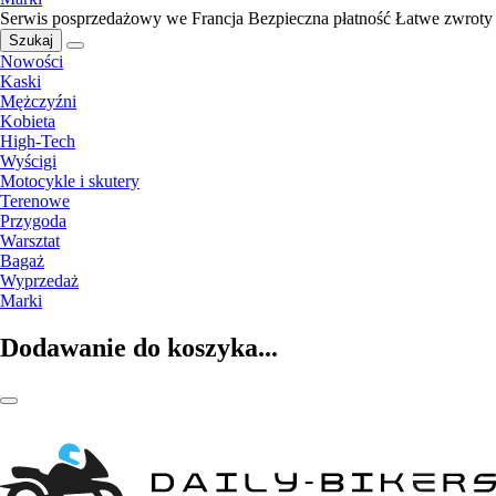
Serwis posprzedażowy we Francja
Bezpieczna płatność
Łatwe zwroty
Szukaj
Nowości
Kaski
Mężczyźni
Kobieta
High-Tech
Wyścigi
Motocykle i skutery
Terenowe
Przygoda
Warsztat
Bagaż
Wyprzedaż
Marki
Dodawanie do koszyka...