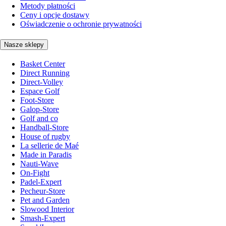
Metody płatności
Ceny i opcje dostawy
Oświadczenie o ochronie prywatności
Nasze sklepy
Basket Center
Direct Running
Direct-Volley
Espace Golf
Foot-Store
Galop-Store
Golf and co
Handball-Store
House of rugby
La sellerie de Maé
Made in Paradis
Nauti-Wave
On-Fight
Padel-Expert
Pecheur-Store
Pet and Garden
Slowood Interior
Smash-Expert