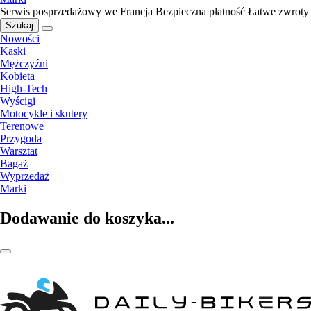
Serwis posprzedażowy we Francja
Bezpieczna płatność
Łatwe zwroty
Szukaj
Nowości
Kaski
Mężczyźni
Kobieta
High-Tech
Wyścigi
Motocykle i skutery
Terenowe
Przygoda
Warsztat
Bagaż
Wyprzedaż
Marki
Dodawanie do koszyka...