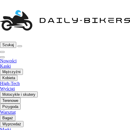
Szukaj
Nowości
Kaski
Mężczyźni
Kobieta
High-Tech
Wyścigi
Motocykle i skutery
Terenowe
Przygoda
Warsztat
Bagaż
Wyprzedaż
Marki