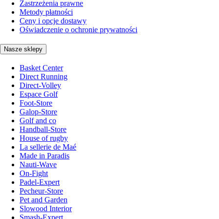
Zastrzeżenia prawne
Metody płatności
Ceny i opcje dostawy
Oświadczenie o ochronie prywatności
Nasze sklepy
Basket Center
Direct Running
Direct-Volley
Espace Golf
Foot-Store
Galop-Store
Golf and co
Handball-Store
House of rugby
La sellerie de Maé
Made in Paradis
Nauti-Wave
On-Fight
Padel-Expert
Pecheur-Store
Pet and Garden
Slowood Interior
Smash-Expert