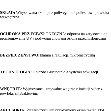
SKŁAD:
Wtryskiwana skorupa z poliwęglanu i poliestrowa powłoka
wewnętrzna
OCHRONA PRZ
ECIWSŁONECZNA: odporna na zarysowania i
promieniowanie UV / podwójna chowana osłona przeciwsłoneczna
BEZPIECZEŃSTWO
: klamra z regulacją mikrometryczną
TECHNOLOGIA:
Gniazdo Bluetooth dla systemu nawigacji
WNĘTRZE
: Wyjmowane i zmywalne wnętrze z imitacji skóry z
powłoką antybakteryjną
AKCESORIA:
Przezroczysty lub przydymiony ekran (ekran Idol