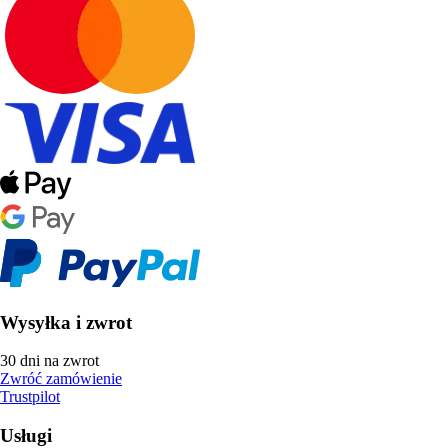
Wysyłka i zwrot
30 dni na zwrot
Zwróć zamówienie
Trustpilot
Usługi