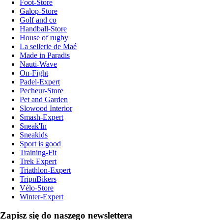
Foot-Store
Galop-Store
Golf and co
Handball-Store
House of rugby
La sellerie de Maé
Made in Paradis
Nauti-Wave
On-Fight
Padel-Expert
Pecheur-Store
Pet and Garden
Slowood Interior
Smash-Expert
Sneak'In
Sneakids
Sport is good
Training-Fit
Trek Expert
Triathlon-Expert
TripnBikers
Vélo-Store
Winter-Expert
Zapisz się do naszego newslettera