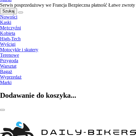
Serwis posprzedażowy we Francja
Bezpieczna płatność
Łatwe zwroty
Szukaj
Nowości
Kaski
Mężczyźni
Kobieta
High-Tech
Wyścigi
Motocykle i skutery
Terenowe
Przygoda
Warsztat
Bagaż
Wyprzedaż
Marki
Dodawanie do koszyka...