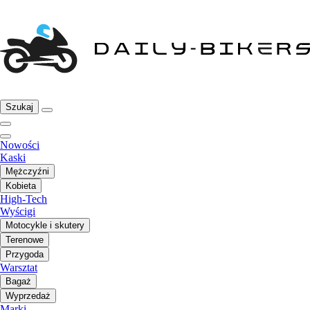
Szukaj
Nowości
Kaski
Mężczyźni
Kobieta
High-Tech
Wyścigi
Motocykle i skutery
Terenowe
Przygoda
Warsztat
Bagaż
Wyprzedaż
Marki