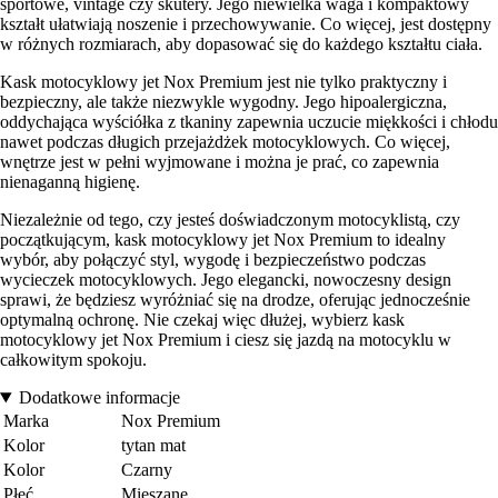
sportowe, vintage czy skutery. Jego niewielka waga i kompaktowy
kształt ułatwiają noszenie i przechowywanie. Co więcej, jest dostępny
w różnych rozmiarach, aby dopasować się do każdego kształtu ciała.
Kask motocyklowy jet Nox Premium jest nie tylko praktyczny i
bezpieczny, ale także niezwykle wygodny. Jego hipoalergiczna,
oddychająca wyściółka z tkaniny zapewnia uczucie miękkości i chłodu
nawet podczas długich przejażdżek motocyklowych. Co więcej,
wnętrze jest w pełni wyjmowane i można je prać, co zapewnia
nienaganną higienę.
Niezależnie od tego, czy jesteś doświadczonym motocyklistą, czy
początkującym, kask motocyklowy jet Nox Premium to idealny
wybór, aby połączyć styl, wygodę i bezpieczeństwo podczas
wycieczek motocyklowych. Jego elegancki, nowoczesny design
sprawi, że będziesz wyróżniać się na drodze, oferując jednocześnie
optymalną ochronę. Nie czekaj więc dłużej, wybierz kask
motocyklowy jet Nox Premium i ciesz się jazdą na motocyklu w
całkowitym spokoju.
Dodatkowe informacje
Marka
Nox Premium
Kolor
tytan mat
Kolor
Czarny
Płeć
Mieszane