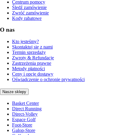
Centrum pomocy
Śledź zamówienie
Zwróć zamówienie
Kody rabatowe
O nas
Kto jesteśmy?
Skontaktuj się z nami
Termin sprzedaży
Zwroty & Refundacje
Zastrzeżenia prawne
Metody płatności
Ceny i opcje dostawy
Oświadczenie o ochronie prywatności
Nasze sklepy
Basket Center
Direct Running
Direct-Volley
Espace Golf
Foot-Store
Galop-Store