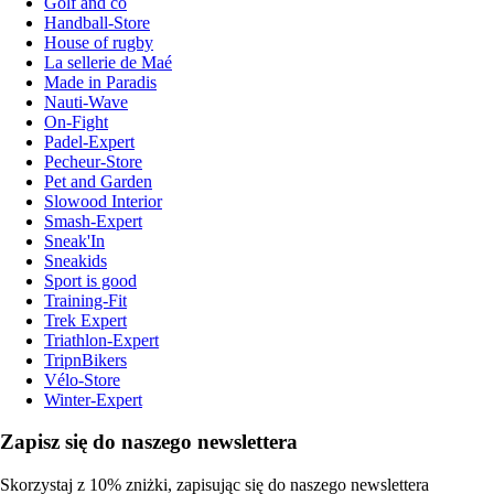
Golf and co
Handball-Store
House of rugby
La sellerie de Maé
Made in Paradis
Nauti-Wave
On-Fight
Padel-Expert
Pecheur-Store
Pet and Garden
Slowood Interior
Smash-Expert
Sneak'In
Sneakids
Sport is good
Training-Fit
Trek Expert
Triathlon-Expert
TripnBikers
Vélo-Store
Winter-Expert
Zapisz się do naszego newslettera
Skorzystaj z 10% zniżki, zapisując się do naszego newslettera