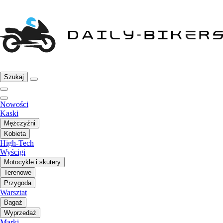
Szukaj
Nowości
Kaski
Mężczyźni
Kobieta
High-Tech
Wyścigi
Motocykle i skutery
Terenowe
Przygoda
Warsztat
Bagaż
Wyprzedaż
Marki