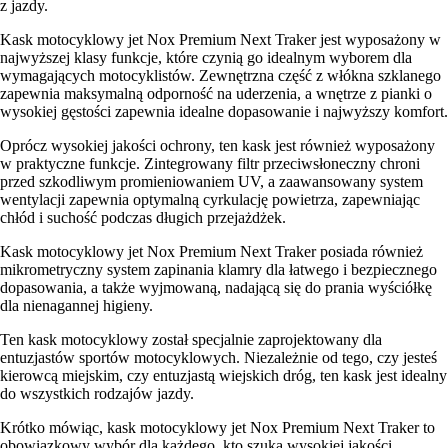
z jazdy.
Kask motocyklowy jet Nox Premium Next Traker jest wyposażony w
najwyższej klasy funkcje, które czynią go idealnym wyborem dla
wymagających motocyklistów. Zewnętrzna część z włókna szklanego
zapewnia maksymalną odporność na uderzenia, a wnętrze z pianki o
wysokiej gęstości zapewnia idealne dopasowanie i najwyższy komfort.
Oprócz wysokiej jakości ochrony, ten kask jest również wyposażony
w praktyczne funkcje. Zintegrowany filtr przeciwsłoneczny chroni
przed szkodliwym promieniowaniem UV, a zaawansowany system
wentylacji zapewnia optymalną cyrkulację powietrza, zapewniając
chłód i suchość podczas długich przejażdżek.
Kask motocyklowy jet Nox Premium Next Traker posiada również
mikrometryczny system zapinania klamry dla łatwego i bezpiecznego
dopasowania, a także wyjmowaną, nadającą się do prania wyściółkę
dla nienagannej higieny.
Ten kask motocyklowy został specjalnie zaprojektowany dla
entuzjastów sportów motocyklowych. Niezależnie od tego, czy jesteś
kierowcą miejskim, czy entuzjastą wiejskich dróg, ten kask jest idealny
do wszystkich rodzajów jazdy.
Krótko mówiąc, kask motocyklowy jet Nox Premium Next Traker to
obowiązkowy wybór dla każdego, kto szuka wysokiej jakości