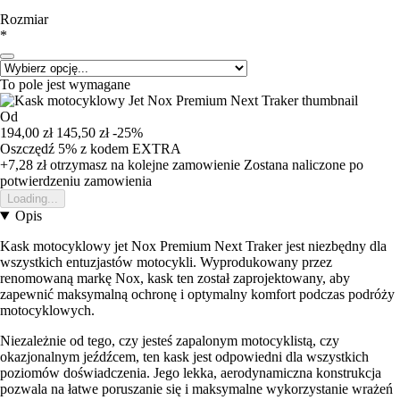
Rozmiar
*
To pole jest wymagane
Od
194,00 zł
145,50 zł
-25%
Oszczędź 5%
z kodem
EXTRA
+7,28 zł
otrzymasz na kolejne zamowienie
Zostana naliczone po
potwierdzeniu zamowienia
Loading...
Opis
Kask motocyklowy jet Nox Premium Next Traker jest niezbędny dla
wszystkich entuzjastów motocykli. Wyprodukowany przez
renomowaną markę Nox, kask ten został zaprojektowany, aby
zapewnić maksymalną ochronę i optymalny komfort podczas podróży
motocyklowych.
Niezależnie od tego, czy jesteś zapalonym motocyklistą, czy
okazjonalnym jeźdźcem, ten kask jest odpowiedni dla wszystkich
poziomów doświadczenia. Jego lekka, aerodynamiczna konstrukcja
pozwala na łatwe poruszanie się i maksymalne wykorzystanie wrażeń