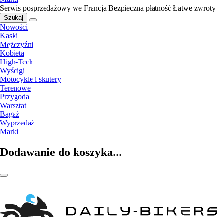
Serwis posprzedażowy we Francja
Bezpieczna płatność
Łatwe zwroty
Szukaj
Nowości
Kaski
Mężczyźni
Kobieta
High-Tech
Wyścigi
Motocykle i skutery
Terenowe
Przygoda
Warsztat
Bagaż
Wyprzedaż
Marki
Dodawanie do koszyka...