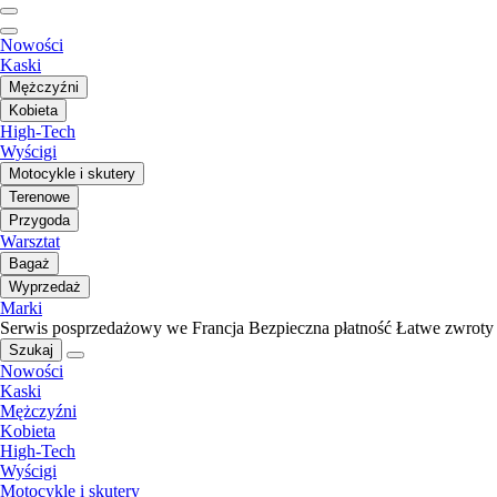
Nowości
Kaski
Mężczyźni
Kobieta
High-Tech
Wyścigi
Motocykle i skutery
Terenowe
Przygoda
Warsztat
Bagaż
Wyprzedaż
Marki
Serwis posprzedażowy we Francja
Bezpieczna płatność
Łatwe zwroty
Szukaj
Nowości
Kaski
Mężczyźni
Kobieta
High-Tech
Wyścigi
Motocykle i skutery