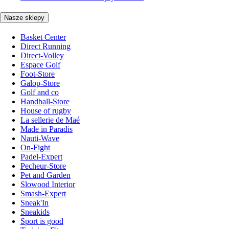
Nasze sklepy
Basket Center
Direct Running
Direct-Volley
Espace Golf
Foot-Store
Galop-Store
Golf and co
Handball-Store
House of rugby
La sellerie de Maé
Made in Paradis
Nauti-Wave
On-Fight
Padel-Expert
Pecheur-Store
Pet and Garden
Slowood Interior
Smash-Expert
Sneak'In
Sneakids
Sport is good