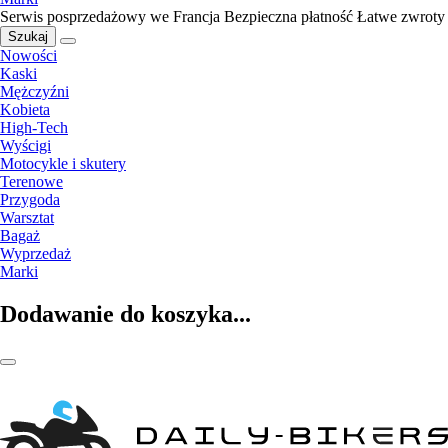
Serwis posprzedażowy we Francja
Bezpieczna płatność
Łatwe zwroty
Szukaj
Nowości
Kaski
Mężczyźni
Kobieta
High-Tech
Wyścigi
Motocykle i skutery
Terenowe
Przygoda
Warsztat
Bagaż
Wyprzedaż
Marki
Dodawanie do koszyka...