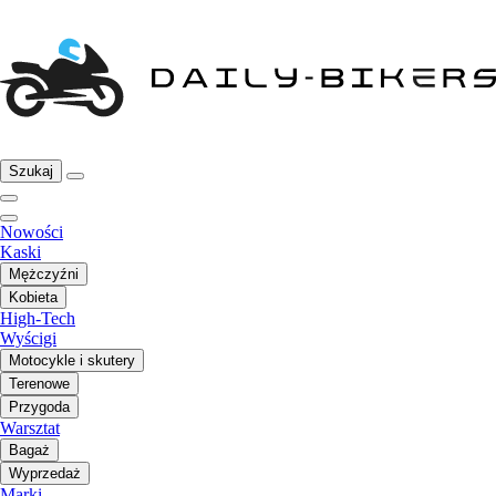
Szukaj
Nowości
Kaski
Mężczyźni
Kobieta
High-Tech
Wyścigi
Motocykle i skutery
Terenowe
Przygoda
Warsztat
Bagaż
Wyprzedaż
Marki