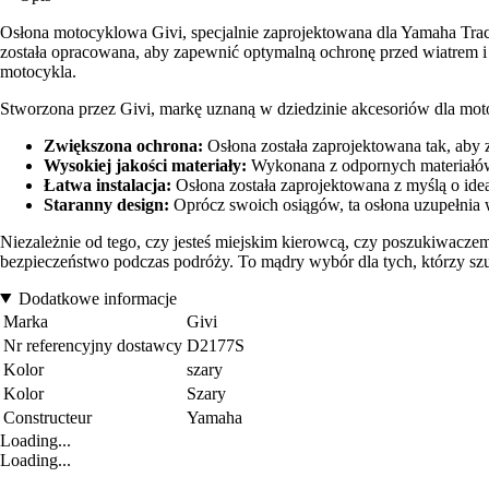
Osłona motocyklowa Givi, specjalnie zaprojektowana dla Yamaha Trace
została opracowana, aby zapewnić optymalną ochronę przed wiatrem i
motocykla.
Stworzona przez Givi, markę uznaną w dziedzinie akcesoriów dla motoc
Zwiększona ochrona:
Osłona została zaprojektowana tak, aby 
Wysokiej jakości materiały:
Wykonana z odpornych materiałów,
Łatwa instalacja:
Osłona została zaprojektowana z myślą o id
Staranny design:
Oprócz swoich osiągów, ta osłona uzupełnia
Niezależnie od tego, czy jesteś miejskim kierowcą, czy poszukiwaczem
bezpieczeństwo podczas podróży. To mądry wybór dla tych, którzy szuk
Dodatkowe informacje
Marka
Givi
Nr referencyjny dostawcy
D2177S
Kolor
szary
Kolor
Szary
Constructeur
Yamaha
Loading...
Loading...