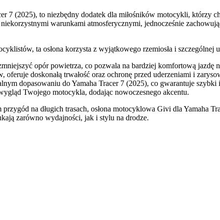
r 7 (2025), to niezbędny dodatek dla miłośników motocykli, którzy ch
 niekorzystnymi warunkami atmosferycznymi, jednocześnie zachowując
yklistów, ta osłona korzysta z wyjątkowego rzemiosła i szczególnej uw
zmniejszyć opór powietrza, co pozwala na bardziej komfortową jazdę 
 oferuje doskonałą trwałość oraz ochronę przed uderzeniami i zaryso
ealnym dopasowaniu do Yamaha Tracer 7 (2025), co gwarantuje szybki
 wygląd Twojego motocykla, dodając nowoczesnego akcentu.
 przygód na długich trasach, osłona motocyklowa Givi dla Yamaha Trac
ają zarówno wydajności, jak i stylu na drodze.