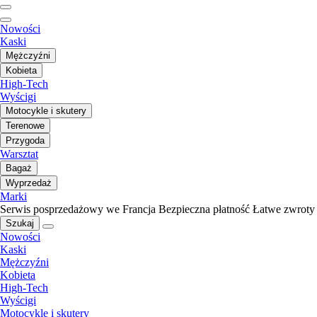
Nowości
Kaski
Mężczyźni
Kobieta
High-Tech
Wyścigi
Motocykle i skutery
Terenowe
Przygoda
Warsztat
Bagaż
Wyprzedaż
Marki
Serwis posprzedażowy we Francja
Bezpieczna płatność
Łatwe zwroty
Szukaj
Nowości
Kaski
Mężczyźni
Kobieta
High-Tech
Wyścigi
Motocykle i skutery