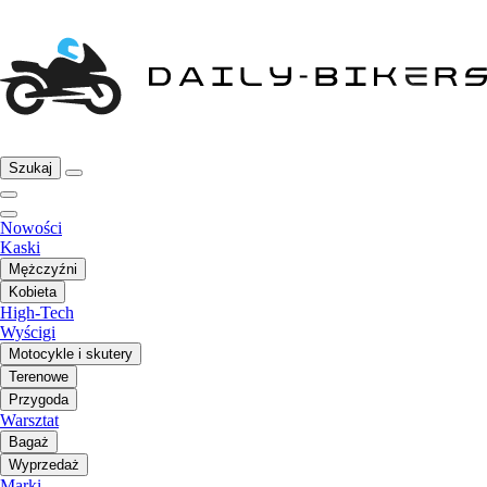
Szukaj
Nowości
Kaski
Mężczyźni
Kobieta
High-Tech
Wyścigi
Motocykle i skutery
Terenowe
Przygoda
Warsztat
Bagaż
Wyprzedaż
Marki