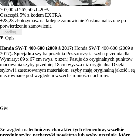
707,00 zł
565,50 zł
-20%
Oszczędź 5%
z kodem
EXTRA
+28,28 zł
otrzymasz na kolejne zamowienie
Zostana naliczone po
potwierdzeniu zamowienia
Loading...
Opis
Honda SW-T 400-600 (2009 à 2017)
Honda SW-T 400-600 (2009 à
2017)
- Specjalna szy
ba przednia Przezroczysta szyba przednia dla
Wymiary: 89 x 67 cm (wys. x szer.) Pasuje do oryginalnych punktów
mocowania szyby przedniej 18 cm wyższa niż oryginalna Dzięki
stylowi i zastosowanym materiałom, szyby mają oryginalną jakość i są
niezrównane pod względem wszechstronności i ochrony.
Givi
Ze względu na
techniczny charakter tych elementów, wszelkie
przednie szyby, pęcherzyki powietrza lub szyby przednie, które