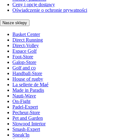
Ceny i opcje dostawy
Oświadczenie o ochronie prywatności
Nasze sklepy
Basket Center
Direct Running
Direct-Volley
Espace Golf
Foot-Store
Galop-Store
Golf and co
Handball-Store
House of rugby
La sellerie de Maé
Made in Paradis
Nauti-Wave
On-Fight
Padel-Expert
Pecheur-Store
Pet and Garden
Slowood Interior
Smash-Expert
Sneak'In