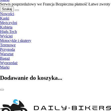
Serwis posprzedażowy we Francja
Bezpieczna płatność
Łatwe zwroty
Szukaj
Nowości
Kaski
Mężczyźni
Kobieta
High-Tech
Wyścigi
Motocykle i skutery
Terenowe
Przygoda
Warsztat
Bagaż
Wyprzedaż
Marki
Dodawanie do koszyka...