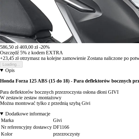
586,50 zł
469,00 zł
-20%
Oszczędź 5%
z kodem
EXTRA
+23,45 zł
otrzymasz na kolejne zamowienie
Zostana naliczone po pot
Loading...
Opis
Honda Forza 125 ABS (15 do 18) - Para deflektorów bocznych prz
Para deflektorów bocznych przezroczysta osłona dłoni GIVI
W zestawie zestaw montażowy
Można montować tylko z przednią szybą Givi
Dodatkowe informacje
Marka
Givi
Nr referencyjny dostawcy
DF1166
Kolor
przezroczysty