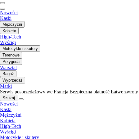
Nowości
Kaski
Mężczyźni
Kobieta
High-Tech
Wyścigi
Motocykle i skutery
Terenowe
Przygoda
Warsztat
Bagaż
Wyprzedaż
Marki
Serwis posprzedażowy we Francja
Bezpieczna płatność
Łatwe zwroty
Szukaj
Nowości
Kaski
Mężczyźni
Kobieta
High-Tech
Wyścigi
Motocykle i skutery