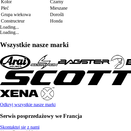
Kolor
Czarny
Płeć
Mieszane
Grupa wiekowa
Dorośli
Constructeur
Honda
Loading...
Loading...
Wszystkie nasze marki
Odkryj wszystkie nasze marki
Serwis posprzedażowy we Francja
Skontaktuj się z nami