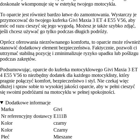
doskonale wkomponuje się w estetykę twojego motocykla.
To oparcie jest również bardzo łatwe do zamontowania. Wystarczy je
przymocować do twojego kuferka Givi Maxia 3 ET 4 E55 V56, aby
móc od razu cieszyć się jego wygodą. Możesz je także szybko zdjąć,
jeśli chcesz używać go tylko podczas długich podróży.
Oprócz oferowania niezrównanego komfortu, to oparcie może również
stanowić dodatkowy element bezpieczeństwa. Faktycznie, pozwoli ci
utrzymać stabilną pozycję i zminimalizuje ryzyko upadku lub poślizgu
podczas zakrętów.
Podsumowując, oparcie do kuferka motocyklowego Givi Maxia 3 ET
4 E55 V56 to niezbędny dodatek dla każdego motocyklisty, który
pragnie połączyć komfort, bezpieczeństwo i styl. Nie czekaj więc
dłużej i spraw sobie to wysokiej jakości oparcie, aby w pełni cieszyć
się swoimi podróżami na motocyklu w pełnej spokojności.
Dodatkowe informacje
Marka
Givi
Nr referencyjny dostawcy
E111B
Kolor
czarny
Kolor
Czarny
Płeć
Mieszane