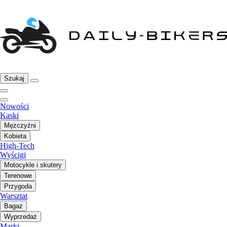
Szukaj
Nowości
Kaski
Mężczyźni
Kobieta
High-Tech
Wyścigi
Motocykle i skutery
Terenowe
Przygoda
Warsztat
Bagaż
Wyprzedaż
Marki