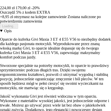
224,00 zł
179,00 zł
-20%
Oszczędź 5%
z kodem
EXTRA
+8,95 zł
otrzymasz na kolejne zamowienie
Zostana naliczone po
potwierdzeniu zamowienia
Loading...
Opis
Oparcie do kuferka Givi Maxia 3 ET 4 E55 V56 to niezbędny dodatek
dla każdego pasjonata motocykli. Wyprodukowane przez znaną
włoską markę Givi, to oparcie idealnie dopasuje się do twojego
kuferka Givi Maxia 3 ET 4 E55 V56, zapewniając maksymalny
komfort podczas jazdy.
Stworzone specjalnie na potrzeby motocykli, to oparcie to prawdziwy
sprzymierzeniec podczas długich tras. Dzięki swojemu
ergonomicznemu kształtowi, pozwoli ci utrzymać wygodną i stabilną
pozycję, jednocześnie ograniczając zmęczenie i ból pleców. W ten
sposób będziesz mógł w pełni cieszyć się swoimi wycieczkami na
motocyklu, nie martwiąc się o kręgosłup.
Jakość wykonania Givi jest również widoczna w tym oparciu.
Wykonane z materiałów wysokiej jakości, jest jednocześnie odporne i
trwałe. Możesz go używać przez wiele lat bez obaw o jakiekolwiek
oznaki zużycia. Dodatkowo, jego elegancki i nowoczesny design