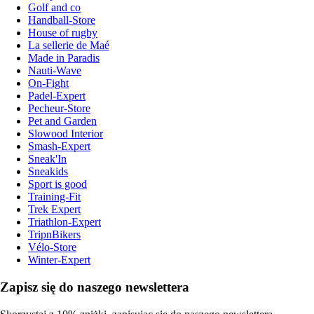
Golf and co
Handball-Store
House of rugby
La sellerie de Maé
Made in Paradis
Nauti-Wave
On-Fight
Padel-Expert
Pecheur-Store
Pet and Garden
Slowood Interior
Smash-Expert
Sneak'In
Sneakids
Sport is good
Training-Fit
Trek Expert
Triathlon-Expert
TripnBikers
Vélo-Store
Winter-Expert
Zapisz się do naszego newslettera