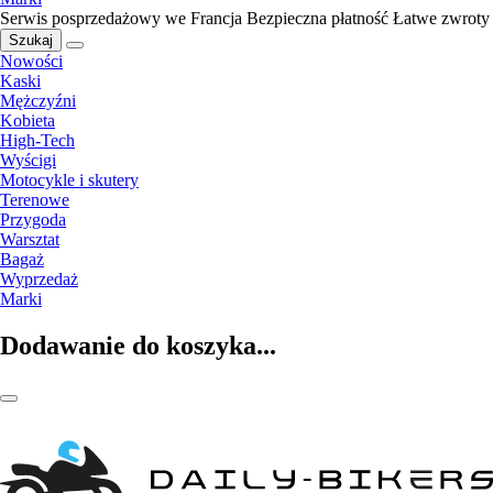
Serwis posprzedażowy we Francja
Bezpieczna płatność
Łatwe zwroty
Szukaj
Nowości
Kaski
Mężczyźni
Kobieta
High-Tech
Wyścigi
Motocykle i skutery
Terenowe
Przygoda
Warsztat
Bagaż
Wyprzedaż
Marki
Dodawanie do koszyka...