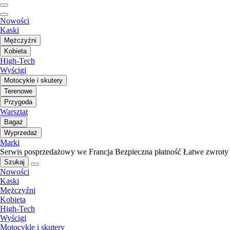
Nowości
Kaski
Mężczyźni
Kobieta
High-Tech
Wyścigi
Motocykle i skutery
Terenowe
Przygoda
Warsztat
Bagaż
Wyprzedaż
Marki
Serwis posprzedażowy we Francja
Bezpieczna płatność
Łatwe zwroty
Szukaj
Nowości
Kaski
Mężczyźni
Kobieta
High-Tech
Wyścigi
Motocykle i skutery