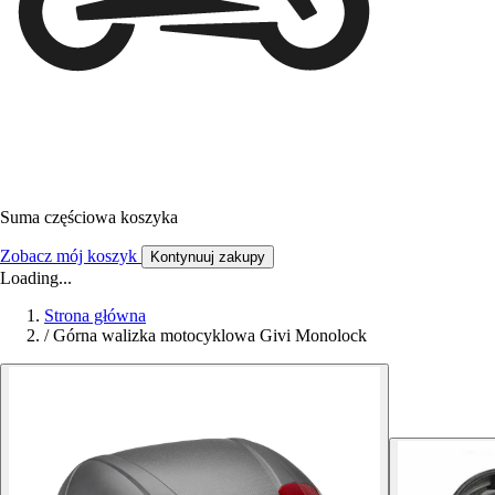
Suma częściowa koszyka
Zobacz mój koszyk
Kontynuuj zakupy
Loading...
Strona główna
/
Górna walizka motocyklowa Givi Monolock